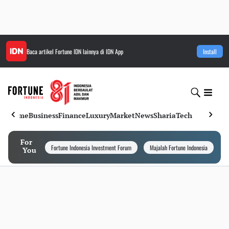
Baca artikel
Fortune IDN
lainnya di IDN App
Install
Home
Business
Finance
Luxury
Market
News
Sharia
Tech
For
Fortune Indonesia Investment Forum
Majalah Fortune Indonesia
I
You