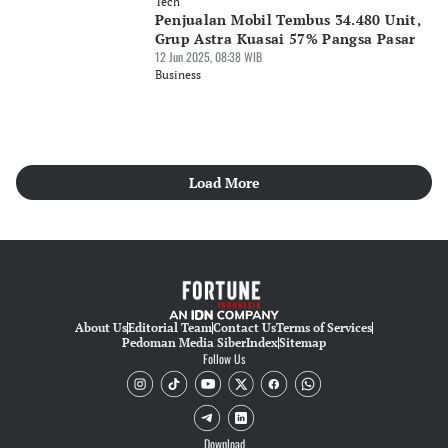
Tech
Penjualan Mobil Tembus 34.480 Unit,
Grup Astra Kuasai 57% Pangsa Pasar
12 Jun 2025, 08:38 WIB
Business
Load More
About Us
Editorial Team
Contact Us
Terms of Services
Pedoman Media Siber
Index
Sitemap
Follow Us
Download