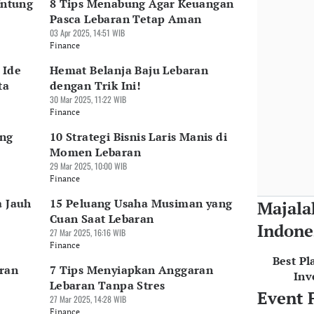
Untung
8 Tips Menabung Agar Keuangan
Pasca Lebaran Tetap Aman
03 Apr 2025, 14:51 WIB
Finance
 Ide
Hemat Belanja Baju Lebaran
ta
dengan Trik Ini!
30 Mar 2025, 11:22 WIB
Finance
ing
10 Strategi Bisnis Laris Manis di
Momen Lebaran
29 Mar 2025, 10:00 WIB
Finance
a Jauh
15 Peluang Usaha Musiman yang
Majala
Cuan Saat Lebaran
Indone
27 Mar 2025, 16:16 WIB
Finance
Best Pl
aran
7 Tips Menyiapkan Anggaran
Inv
Lebaran Tanpa Stres
Event 
27 Mar 2025, 14:28 WIB
Finance