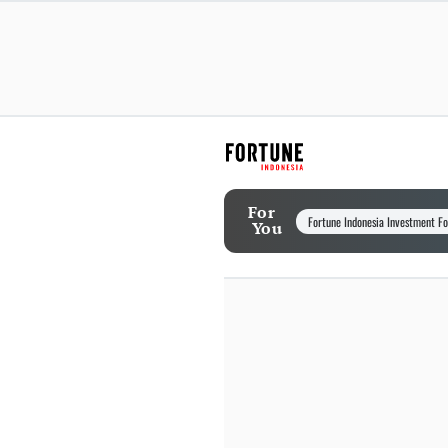
For
Fortune Indonesia Investment F
You