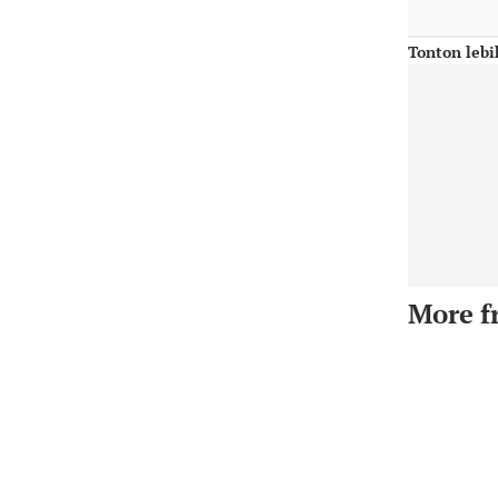
Tonton lebi
More f