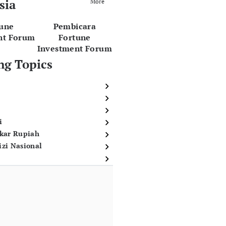
sia
More
tune
Pembicara
nt Forum
Fortune
Investment Forum
ng Topics
i
ukar Rupiah
izi Nasional