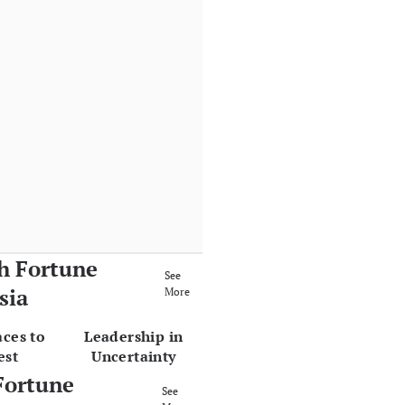
h Fortune
See
sia
More
aces to
Leadership in
est
Uncertainty
Fortune
See