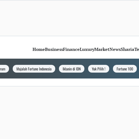
Home
Business
Finance
Luxury
Market
News
Sharia
T
orum
Majalah Fortune Indonesia
Iklanin di IDN
Yuk Pilih !
Fortune 100