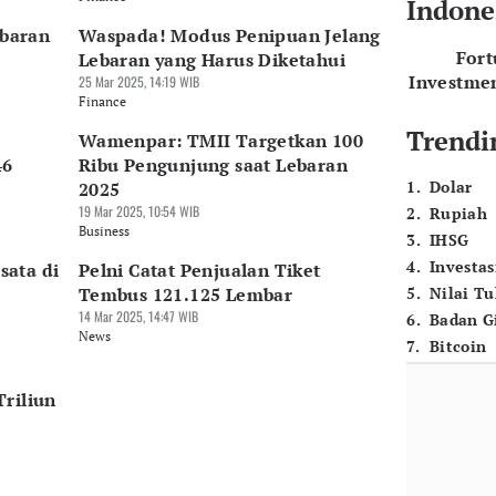
Indone
ebaran
Waspada! Modus Penipuan Jelang
For
Lebaran yang Harus Diketahui
Investme
25 Mar 2025, 14:19 WIB
Finance
Trendi
Wamenpar: TMII Targetkan 100
46
Ribu Pengunjung saat Lebaran
1
.
Dolar
2025
19 Mar 2025, 10:54 WIB
2
.
Rupiah
Business
3
.
IHSG
4
.
Investas
ata di
Pelni Catat Penjualan Tiket
Tembus 121.125 Lembar
5
.
Nilai T
14 Mar 2025, 14:47 WIB
6
.
Badan G
News
7
.
Bitcoin
riliun