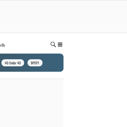
ech
40 Under 40
BPOTY