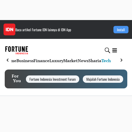
Baca artikel
Fortune IDN
lainnya di IDN App
Install
Home
Business
Finance
Luxury
Market
News
Sharia
Tech
For
Fortune Indonesia Investment Forum
Majalah Fortune Indonesia
I
You