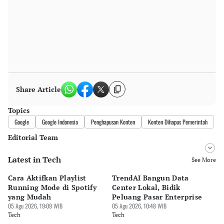
Share Article
Topics
Google
Google Indonesia
Penghapusan Konten
Konten Dihapus Pemerintah
Editorial Team
Latest in Tech
Editor
See More
Bonardo Maulana
Cara Aktifkan Playlist
TrendAI Bangun Data
Sc
Editor
Running Mode di Spotify
Center Lokal, Bidik
In
Tanayastri Dini
yang Mudah
Peluang Pasar Enterprise
Em
05 Agu 2026, 19:09 WIB
05 Agu 2026, 10:48 WIB
03 
Tech
Tech
Te