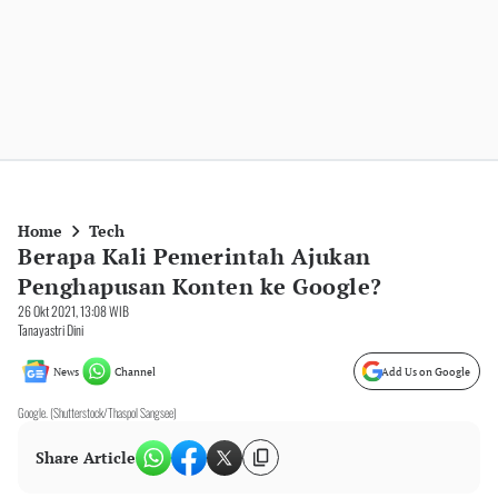
Home
Tech
Berapa Kali Pemerintah Ajukan
Penghapusan Konten ke Google?
26 Okt 2021, 13:08 WIB
Tanayastri Dini
News
Channel
Add Us on Google
Google. (Shutterstock/Thaspol Sangsee)
Share Article