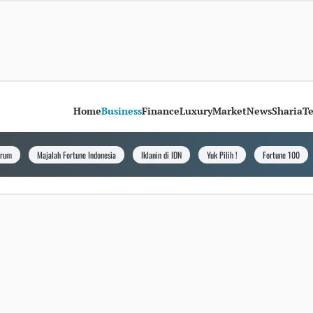
Home
Business
Finance
Luxury
Market
News
Sharia
T
orum
Majalah Fortune Indonesia
Iklanin di IDN
Yuk Pilih !
Fortune 100