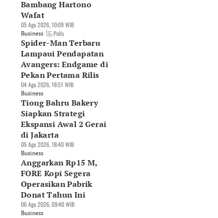
Bambang Hartono
Wafat
asan Isuzu Belum
Dorong Kinerja,
Pangsa Pasar LCGC
05 Agu 2026, 10:09 WIB
awa Kendaraan
Daihatsu Rilis
Menciut ke 13
Polls
Business
aga Listrik ke
Gebyar Merdeka dan
Persen, Penjualan
Spider-Man Terbaru
donesia
Fasilitas Layanan
Daihatsu Terkoreks
Lampaui Pendapatan
Agu 2026, 11:10 WIB
Kesehatan
31,4 Persen
Avangers: Endgame di
siness
07 Agu 2026, 08:13 WIB
07 Agu 2026, 08:08 WIB
Business
Business
Pekan Pertama Rilis
04 Agu 2026, 18:51 WIB
Business
Tiong Bahru Bakery
Siapkan Strategi
Ekspansi Awal 2 Gerai
di Jakarta
05 Agu 2026, 18:40 WIB
Business
Anggarkan Rp15 M,
FORE Kopi Segera
Operasikan Pabrik
Donat Tahun Ini
06 Agu 2026, 09:40 WIB
Business