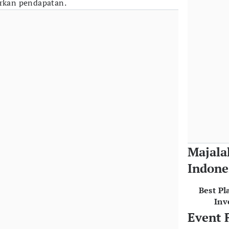
arkan pendapatan.
Majala
Indone
Best Pl
Inv
Event 