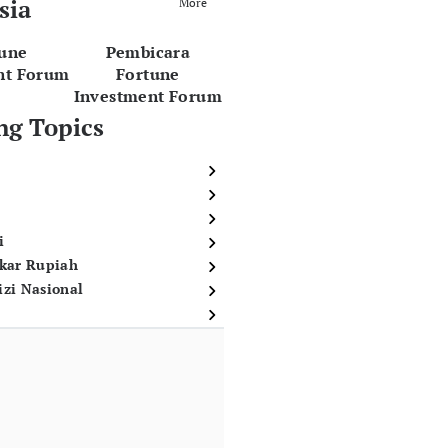
sia
More
tune
Pembicara
nt Forum
Fortune
Investment Forum
ng Topics
i
ukar Rupiah
izi Nasional