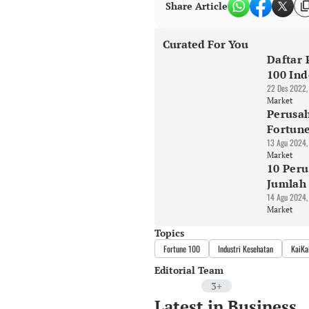
Share Article
Curated For You
Daftar 
100 Ind
22 Des 2022,
Market
Perusah
Fortune
13 Agu 2024,
Market
10 Peru
Jumlah
14 Agu 2024,
Market
Topics
Fortune 100
Industri Kesehatan
KaiKa
Editorial Team
3+
Latest in Business
Editor