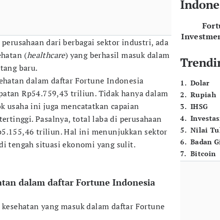
Indone
For
Investme
 perusahaan dari berbagai sektor industri, ada
ehatan (
healthcare
) yang berhasil masuk dalam
Trendi
tang baru.
sehatan dalam daftar Fortune Indonesia
1
.
Dolar
atan Rp54.759,43 triliun. Tidak hanya dalam
2
.
Rupiah
k usaha ini juga mencatatkan capaian
3
.
IHSG
tertinggi. Pasalnya, total laba di perusahaan
4
.
Investas
5
.
Nilai T
5.155,46 triliun. Hal ini menunjukkan sektor
6
.
Badan G
i tengah situasi ekonomi yang sulit.
7
.
Bitcoin
tan dalam daftar Fortune Indonesia
r kesehatan yang masuk dalam daftar Fortune