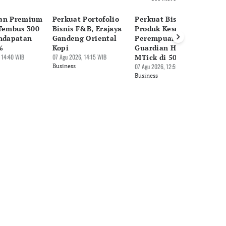
an Premium
Perkuat Portofolio
Perkuat Bisnis
Al
 Tembus 300
Bisnis F&B, Erajaya
Produk Kesehatan
B
endapatan
Gandeng Oriental
Perempuan,
Ni
%
Kopi
Guardian Hadirkan
In
 14:40 WIB
07 Agu 2026, 14:15 WIB
MTick di 50 Gerai
07 
Business
07 Agu 2026, 12:59 WIB
Bu
Business