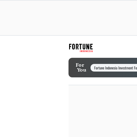
For
Fortune Indonesia Investment F
You