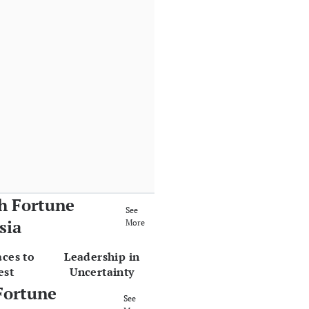
h Fortune
See
sia
More
aces to
Leadership in
est
Uncertainty
Fortune
See