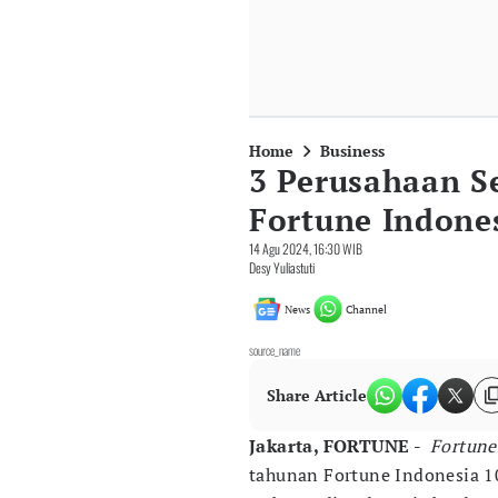
Home
Business
3 Perusahaan S
Fortune Indone
14 Agu 2024, 16:30 WIB
Desy Yuliastuti
News
Channel
source_name
Share Article
Jakarta, FORTUNE -
Fortune
tahunan Fortune Indonesia 1