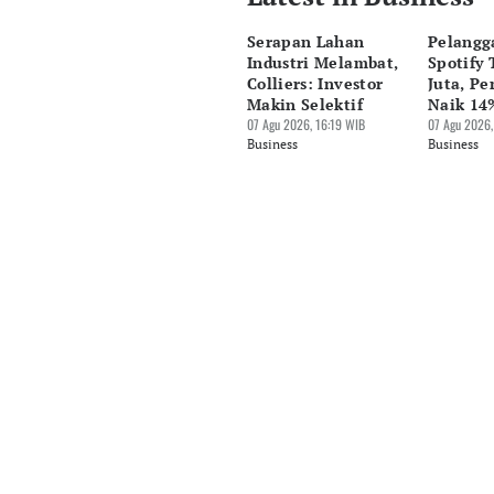
Riyo
Serapan Lahan
Pelangg
Editor
Industri Melambat,
Spotify
Desy Yuliastuti
Colliers: Investor
Juta, P
Makin Selektif
Naik 14
Editor
07 Agu 2026, 16:19 WIB
07 Agu 2026,
Pingit Aria
Business
Business