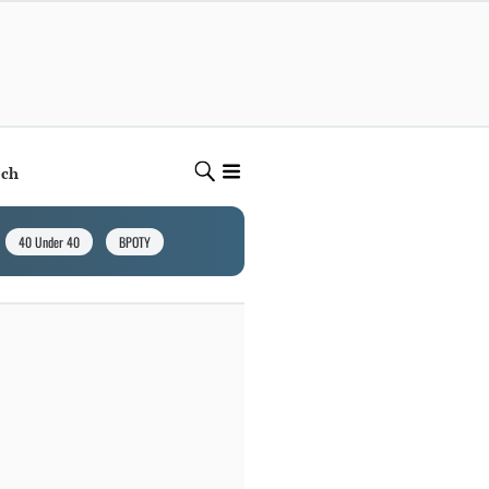
ech
40 Under 40
BPOTY