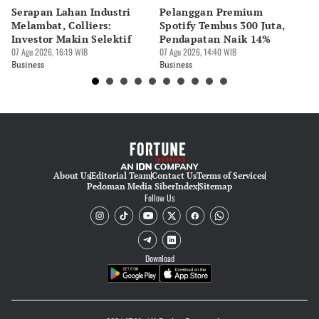
Serapan Lahan Industri
Pelanggan Premium
Pe
Melambat, Colliers:
Spotify Tembus 300 Juta,
F&
Investor Makin Selektif
Pendapatan Naik 14%
Or
07 Agu 2026, 16:19 WIB
07 Agu 2026, 14:40 WIB
07 
Business
Business
Bu
About Us
Editorial Team
Contact Us
Terms of Services
Pedoman Media Siber
Index
Sitemap
Follow Us
Download