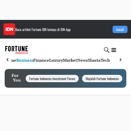
Baca artikel
Fortune IDN
lainnya di IDN App
Install
Home
Business
Finance
Luxury
Market
News
Sharia
Tech
For
Fortune Indonesia Investment Forum
Majalah Fortune Indonesia
I
You