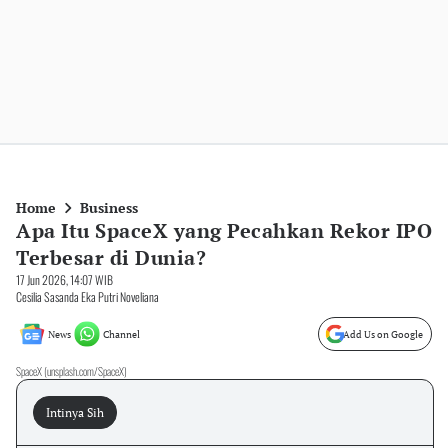
Home
Business
Apa Itu SpaceX yang Pecahkan Rekor IPO
Terbesar di Dunia?
17 Jun 2026, 14:07 WIB
Cesilia Sasanda Eka Putri Noveliana
News
Channel
Add Us on Google
SpaceX (unsplash.com/SpaceX)
Intinya Sih