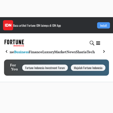
Baca artikel
Fortune IDN
lainnya di IDN App
Install
Home
Business
Finance
Luxury
Market
News
Sharia
Tech
For
Fortune Indonesia Investment Forum
Majalah Fortune Indonesia
I
You