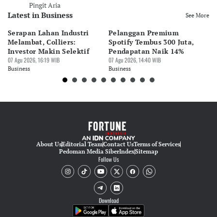
Pingit Aria
Latest in Business
See More
Serapan Lahan Industri
Pelanggan Premium
Pe
Melambat, Colliers:
Spotify Tembus 300 Juta,
F&
Investor Makin Selektif
Pendapatan Naik 14%
Or
07 Agu 2026, 16:19 WIB
07 Agu 2026, 14:40 WIB
07 
Business
Business
Bu
About Us
Editorial Team
Contact Us
Terms of Services
Pedoman Media Siber
Index
Sitemap
Follow Us
Download