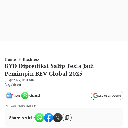
Home
Business
BYD Diprediksi Salip Tesla Jadi
Pemimpin BEV Global 2025
07 Apr 2025, 10:38 WIB
Desy Yuliastuti
News
Channel
Add Us on Google
BYD Denza D9/Dok. BYD Auto
Share Article