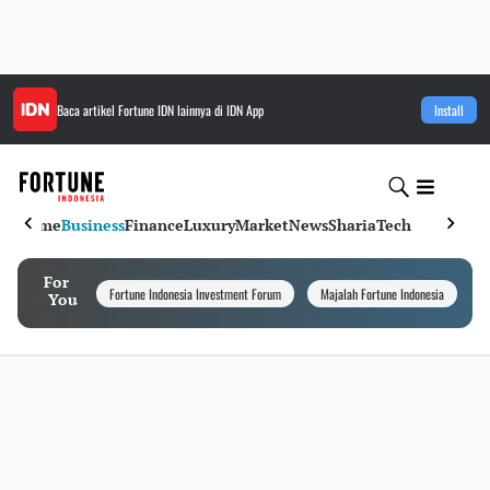
Baca artikel
Fortune IDN
lainnya di IDN App
Install
Home
Business
Finance
Luxury
Market
News
Sharia
Tech
For
Fortune Indonesia Investment Forum
Majalah Fortune Indonesia
I
You