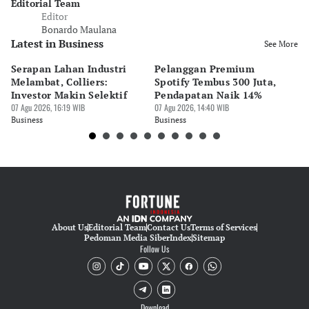
Editorial Team
Editor
Bonardo Maulana
Latest in Business
See More
Serapan Lahan Industri
Pelanggan Premium
Pe
Melambat, Colliers:
Spotify Tembus 300 Juta,
F&
Investor Makin Selektif
Pendapatan Naik 14%
Or
07 Agu 2026, 16:19 WIB
07 Agu 2026, 14:40 WIB
07 
Business
Business
Bu
About Us
Editorial Team
Contact Us
Terms of Services
Pedoman Media Siber
Index
Sitemap
Follow Us
Download