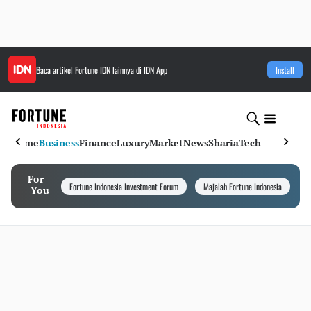
Baca artikel
Fortune IDN
lainnya di IDN App
Install
Home
Business
Finance
Luxury
Market
News
Sharia
Tech
For
Fortune Indonesia Investment Forum
Majalah Fortune Indonesia
I
You