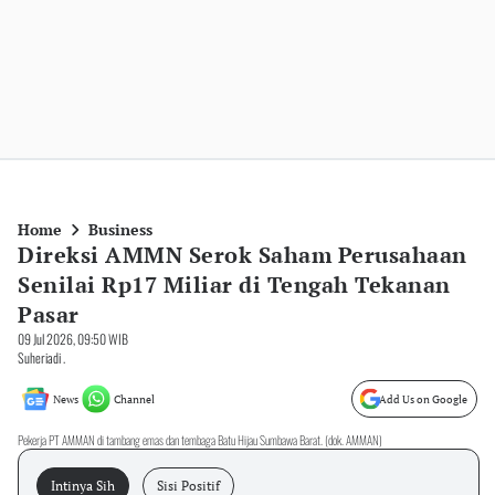
Home
Business
Direksi AMMN Serok Saham Perusahaan
Senilai Rp17 Miliar di Tengah Tekanan
Pasar
09 Jul 2026, 09:50 WIB
Suheriadi .
News
Channel
Add Us on Google
Pekerja PT AMMAN di tambang emas dan tembaga Batu Hijau Sumbawa Barat. (dok. AMMAN)
Intinya Sih
Sisi Positif