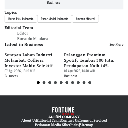
Business
Topics
Bursa Efek Indonesia
Pasar Modal Indonesia
Amman Mineral
Editorial Team
Editor
Bonardo Maulana
Latest in Business
See More
Serapan Lahan Industri
Pelanggan Premium
Pe
Melambat, Colliers:
Spotify Tembus 300 Juta,
F&
Investor Makin Selektif
Pendapatan Naik 14%
Or
07 Agu 2026, 16:19 WIB
07 Agu 2026, 14:40 WIB
07 
Business
Business
Bu
About Us
Editorial Team
Contact Us
Terms of Services
Pedoman Media Siber
Index
Sitemap