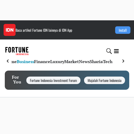
Baca artikel
Fortune IDN
lainnya di IDN App
Install
Home
Business
Finance
Luxury
Market
News
Sharia
Tech
For
Fortune Indonesia Investment Forum
Majalah Fortune Indonesia
I
You