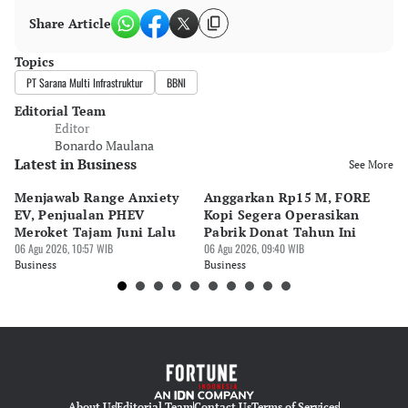
Share Article
Topics
PT Sarana Multi Infrastruktur
BBNI
Editorial Team
Editor
Bonardo Maulana
Latest in Business
See More
Menjawab Range Anxiety
Anggarkan Rp15 M, FORE
Na
EV, Penjualan PHEV
Kopi Segera Operasikan
Do
Meroket Tajam Juni Lalu
Pabrik Donat Tahun Ini
Se
06 Agu 2026, 10:57 WIB
06 Agu 2026, 09:40 WIB
06 
Business
Business
Bu
About Us
Editorial Team
Contact Us
Terms of Services