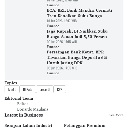
Finance
BCA, BRI, Bank Mandiri Cermati
Tren Kenaikan Suku Bunga
10 Jun 2026, 12:17 WIB
Finance
Jaga Rupiah, BI Naikkan Suku
Bunga Acuan Jadi 5,50 Persen
09 Jun 2026, 17:15 WIB
Finance
Persaingan Bank Ketat, BPR
Tawarkan Bunga Deposito 6%
Untuk Jaring DPK
05 Jun 2026, 17:05 WIB
Finance
Topics
kredit
BI Rate
properti
KPR
Editorial Team
Editor
Bonardo Maulana
Latest in Business
See More
Serapan Lahan Industri
Pelanggan Premium
Pe