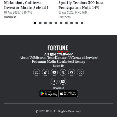
Melambat, Colliers:
Spotify Tembus 300 Juta,
F&
Investor Makin Selektif
Pendapatan Naik 14%
Or
07 Agu 2026, 16:19 WIB
07 Agu 2026, 14:40 WIB
07 
Business
Business
Bu
About Us
Editorial Team
Contact Us
Terms of Services
Pedoman Media Siber
Index
Sitemap
Follow Us
Download
© 2026 IDN. All Rights Reserved.