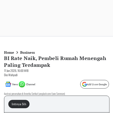
Home
Business
BI Rate Naik, Pembeli Rumah Menengah
Paling Terdampak
11 Jun 2026, 16:00 WIB
Eko Wahyudi
News
Channel
Add Us on Google
ilustrasi perumahan di Amerika Serikat (unsplash.com/Jane Sorensen)
Intinya Sih