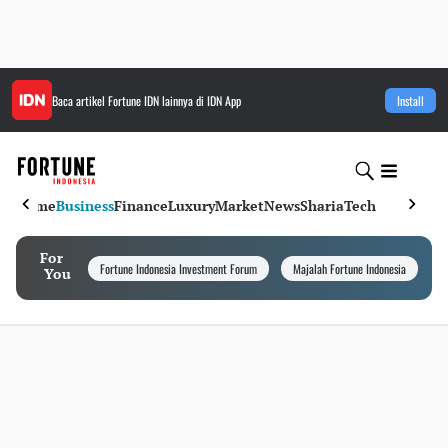
Baca artikel
Fortune IDN
lainnya di IDN App
Install
Home
Business
Finance
Luxury
Market
News
Sharia
Tech
For
Fortune Indonesia Investment Forum
Majalah Fortune Indonesia
I
You