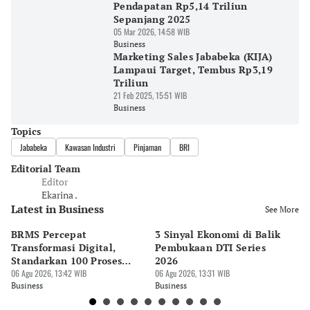
Pendapatan Rp5,14 Triliun
Sepanjang 2025
05 Mar 2026, 14:58 WIB
Business
Marketing Sales Jababeka (KIJA)
Lampaui Target, Tembus Rp3,19
Triliun
21 Feb 2025, 15:51 WIB
Business
Topics
Jababeka
Kawasan Industri
Pinjaman
BRI
Editorial Team
Editor
Ekarina .
Latest in Business
See More
BRMS Percepat
3 Sinyal Ekonomi di Balik
M
Transformasi Digital,
Pembukaan DTI Series
EV
Standarkan 100 Proses
2026
Me
Bisnis
06 Agu 2026, 13:42 WIB
06 Agu 2026, 13:31 WIB
06 
Business
Business
Bu