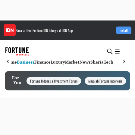
Baca artikel
Fortune IDN
lainnya di IDN App
Install
Home
Business
Finance
Luxury
Market
News
Sharia
Tech
For
Fortune Indonesia Investment Forum
Majalah Fortune Indonesia
I
You