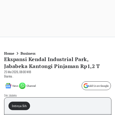
Home
Business
Ekspansi Kendal Industrial Park,
Jababeka Kantongi Pinjaman Rp1,2 T
25 Mei 2026, 08:00 WIB
Ekarina .
News
Channel
Add Us on Google
Dok. Jababeka
Intinya Sih