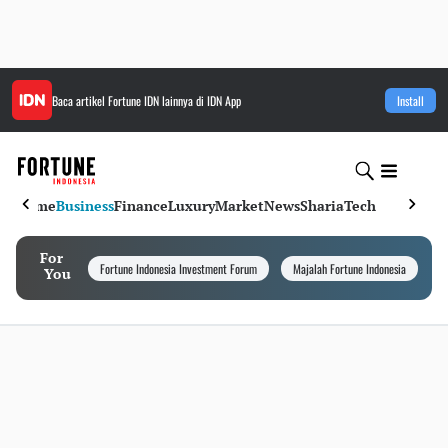
Baca artikel
Fortune IDN
lainnya di IDN App
Install
Home
Business
Finance
Luxury
Market
News
Sharia
Tech
For
Fortune Indonesia Investment Forum
Majalah Fortune Indonesia
I
You