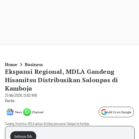
Home
Business
Ekspansi Regional, MDLA Gandeng
Hisamitsu Distribusikan Salonpas di
Kamboja
25 Mei 2026, 13:02 WIB
Ekarina .
News
Channel
Add Us on Google
Gandeng Hisamitsu, MDLA perluas distribusi pemasaran Salonpas ke Kamboja.
Intinya Sih