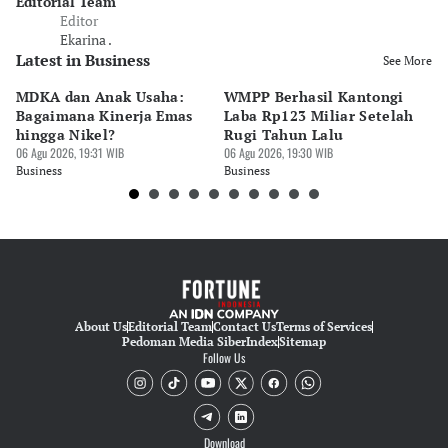
Editorial Team
Editor
Ekarina .
Latest in Business
See More
MDKA dan Anak Usaha:
WMPP Berhasil Kantongi
M
Bagaimana Kinerja Emas
Laba Rp123 Miliar Setelah
P
hingga Nikel?
Rugi Tahun Lalu
h
06 Agu 2026, 19:31 WIB
06 Agu 2026, 19:30 WIB
06 
Business
Business
Bu
About Us
Editorial Team
Contact Us
Terms of Services
Pedoman Media Siber
Index
Sitemap
Follow Us
Download