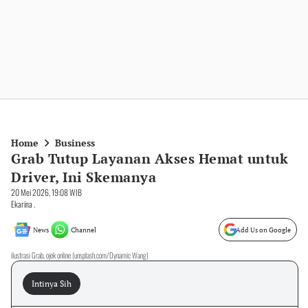
Home
Business
Grab Tutup Layanan Akses Hemat untuk
Driver, Ini Skemanya
20 Mei 2026, 19:08 WIB
Ekarina .
News
Channel
Add Us on Google
ilustrasi Grab, ojek online (unsplash.com/Dynamic Wang)
Intinya Sih