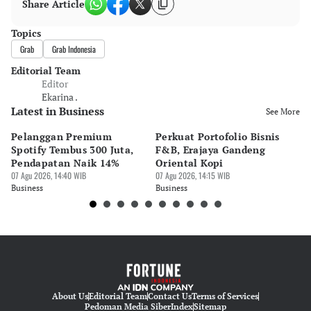
Share Article
Topics
Grab
Grab Indonesia
Editorial Team
Editor
Ekarina .
Latest in Business
See More
Pelanggan Premium
Perkuat Portofolio Bisnis
Pe
Spotify Tembus 300 Juta,
F&B, Erajaya Gandeng
K
Pendapatan Naik 14%
Oriental Kopi
G
07 Agu 2026, 14:40 WIB
07 Agu 2026, 14:15 WIB
di
07 
Business
Business
Bu
About Us
Editorial Team
Contact Us
Terms of Services
Pedoman Media Siber
Index
Sitemap