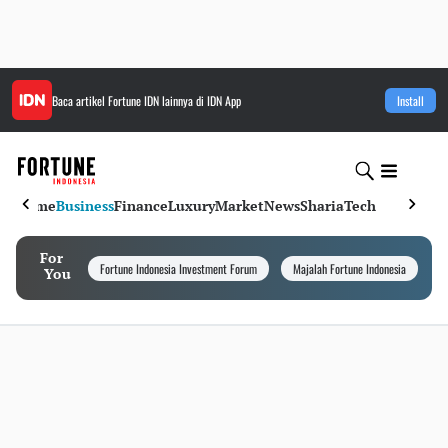
Baca artikel
Fortune IDN
lainnya di IDN App
Install
Home
Business
Finance
Luxury
Market
News
Sharia
Tech
For
Fortune Indonesia Investment Forum
Majalah Fortune Indonesia
I
You