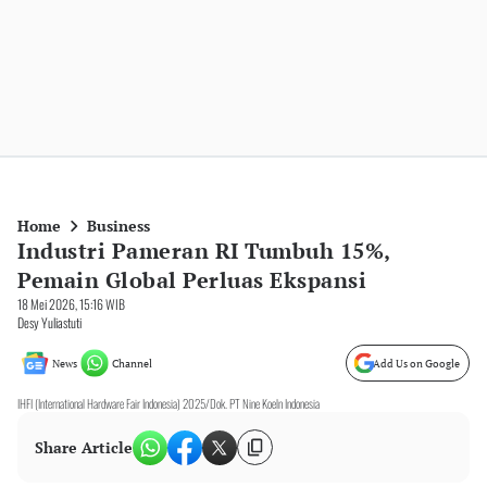
Home
Business
Industri Pameran RI Tumbuh 15%,
Pemain Global Perluas Ekspansi
18 Mei 2026, 15:16 WIB
Desy Yuliastuti
News
Channel
Add Us on Google
IHFI (International Hardware Fair Indonesia) 2025/Dok. PT Nine Koeln Indonesia
Share Article