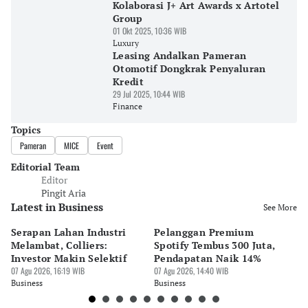
Kolaborasi J+ Art Awards x Artotel
Group
01 Okt 2025, 10:36 WIB
Luxury
Leasing Andalkan Pameran
Otomotif Dongkrak Penyaluran
Kredit
29 Jul 2025, 10:44 WIB
Finance
Topics
Pameran
MICE
Event
Editorial Team
Editor
Pingit Aria
Latest in Business
See More
Serapan Lahan Industri
Pelanggan Premium
Pe
Melambat, Colliers:
Spotify Tembus 300 Juta,
F&
Investor Makin Selektif
Pendapatan Naik 14%
Or
07 Agu 2026, 16:19 WIB
07 Agu 2026, 14:40 WIB
07 
Business
Business
Bu