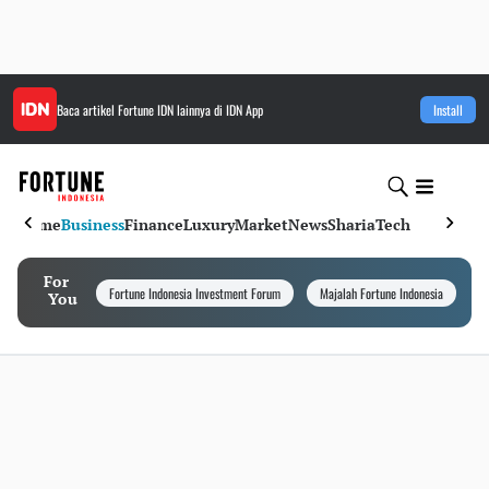
Baca artikel
Fortune IDN
lainnya di IDN App
Install
Home
Business
Finance
Luxury
Market
News
Sharia
Tech
For
Fortune Indonesia Investment Forum
Majalah Fortune Indonesia
I
You