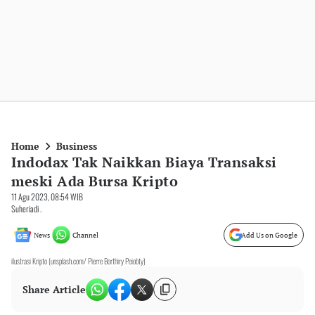
Home
Business
Indodax Tak Naikkan Biaya Transaksi
meski Ada Bursa Kripto
11 Agu 2023, 08:54 WIB
Suheriadi .
News
Channel
Add Us on Google
ilustrasi Kripto (unsplash.com/ Pierre Borthiry Peiobty)
Share Article