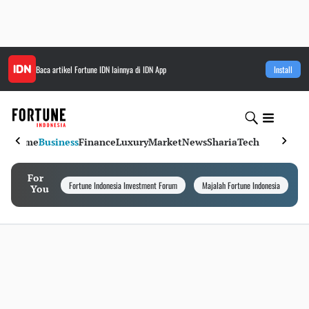
Baca artikel
Fortune IDN
lainnya di IDN App
Install
Home
Business
Finance
Luxury
Market
News
Sharia
Tech
For
Fortune Indonesia Investment Forum
Majalah Fortune Indonesia
I
You