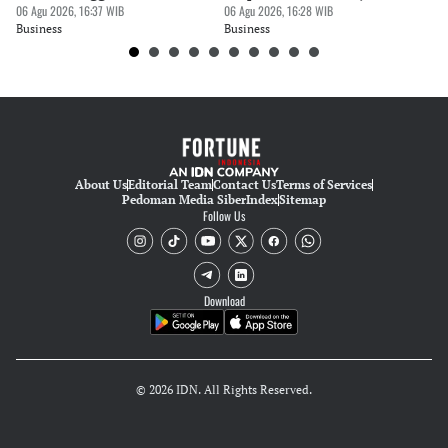
06 Agu 2026, 16:37 WIB
06 Agu 2026, 16:28 WIB
06 
Editor
Business
Business
Bu
Suheriadi .
About Us
Editorial Team
Contact Us
Terms of Services
Pedoman Media Siber
Index
Sitemap
Follow Us
Download
© 2026 IDN. All Rights Reserved.