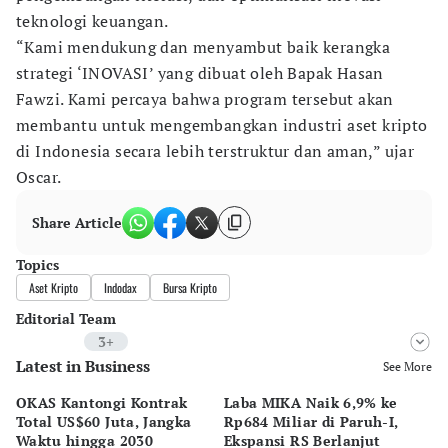
teknologi keuangan.
“Kami mendukung dan menyambut baik kerangka
strategi ‘INOVASI’ yang dibuat oleh Bapak Hasan
Fawzi. Kami percaya bahwa program tersebut akan
membantu untuk mengembangkan industri aset kripto
di Indonesia secara lebih terstruktur dan aman,” ujar
Oscar.
Share Article
Topics
Aset Kripto
Indodax
Bursa Kripto
Editorial Team
3+
Latest in Business
Editor
See More
Pingit Aria
OKAS Kantongi Kontrak
Laba MIKA Naik 6,9% ke
Pr
Editor
Total US$60 Juta, Jangka
Rp684 Miliar di Paruh-I,
Pr
Bonardo Maulana
Waktu hingga 2030
Ekspansi RS Berlanjut
Tu