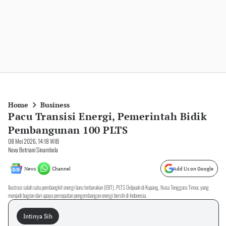
Home
Business
Pacu Transisi Energi, Pemerintah Bidik
Pembangunan 100 PLTS
08 Mei 2026, 14:18 WIB
Nova Betriani Sinambela
News
Channel
Add Us on Google
Ilustrasi salah satu pembangkit energi baru terbarukan (EBT), PLTS Oelpuah di Kupang, Nusa Tenggara Timur, yang
menjadi bagian dari upaya percepatan pengembangan energi bersih di Indonesia.
Intinya Sih