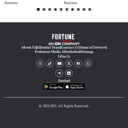
Business
Business
Bu
About Us
Editorial Team
Contact Us
Terms of Services
Pedoman Media Siber
Index
Sitemap
Follow Us
Download
© 2026 IDN. All Rights Reserved.