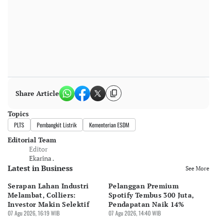
Share Article
Topics
PLTS
Pembangkit Listrik
Kementerian ESDM
Editorial Team
Editor
Ekarina .
Latest in Business
See More
Serapan Lahan Industri
Pelanggan Premium
Pe
Melambat, Colliers:
Spotify Tembus 300 Juta,
F&
Investor Makin Selektif
Pendapatan Naik 14%
Or
07 Agu 2026, 16:19 WIB
07 Agu 2026, 14:40 WIB
07 