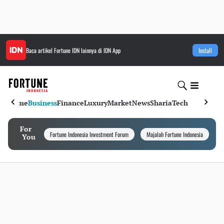
Baca artikel
Fortune IDN
lainnya di IDN App
Install
Home
Business
Finance
Luxury
Market
News
Sharia
Tech
For
Fortune Indonesia Investment Forum
Majalah Fortune Indonesia
I
You