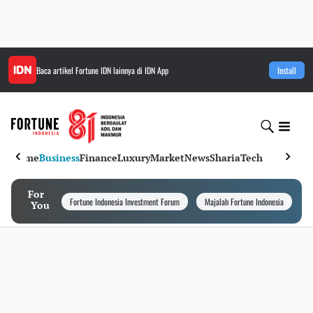
Baca artikel
Fortune IDN
lainnya di IDN App
Install
Home
Business
Finance
Luxury
Market
News
Sharia
Tech
For
Fortune Indonesia Investment Forum
Majalah Fortune Indonesia
I
You