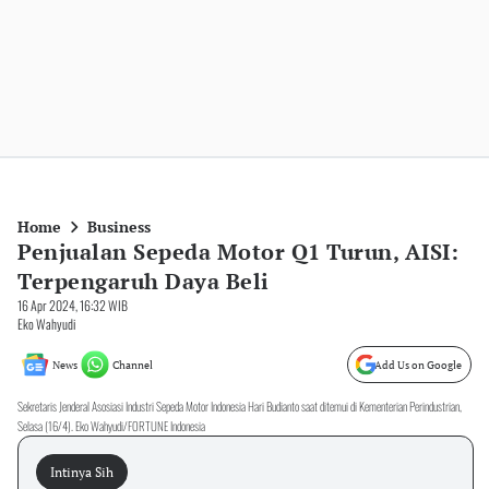
Home
Business
Penjualan Sepeda Motor Q1 Turun, AISI:
Terpengaruh Daya Beli
16 Apr 2024, 16:32 WIB
Eko Wahyudi
News
Channel
Add Us on Google
Sekretaris Jenderal Asosiasi Industri Sepeda Motor Indonesia Hari Budianto saat ditemui di Kementerian Perindustrian,
Selasa (16/4). Eko Wahyudi/FORTUNE Indonesia
Intinya Sih