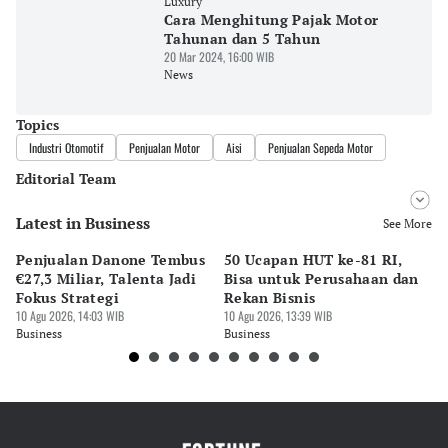
Luxury
Cara Menghitung Pajak Motor
Tahunan dan 5 Tahun
20 Mar 2024, 16:00 WIB
News
Topics
Industri Otomotif
Penjualan Motor
Aisi
Penjualan Sepeda Motor
Editorial Team
Latest in Business
Editor
See More
Bonardo Maulana
Penjualan Danone Tembus
50 Ucapan HUT ke-81 RI,
Ad
Editor
€27,3 Miliar, Talenta Jadi
Bisa untuk Perusahaan dan
Na
Eko Wahyudi
Fokus Strategi
Rekan Bisnis
Mi
10 Agu 2026, 14:03 WIB
10 Agu 2026, 13:39 WIB
pe
10 
Business
Business
Bu