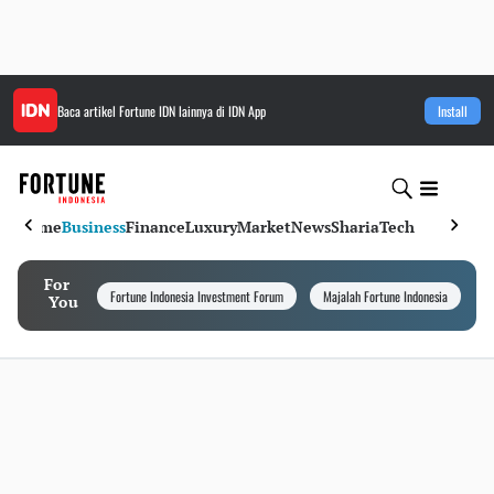
Baca artikel
Fortune IDN
lainnya di IDN App
Install
Home
Business
Finance
Luxury
Market
News
Sharia
Tech
For
Fortune Indonesia Investment Forum
Majalah Fortune Indonesia
I
You