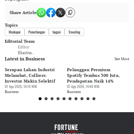
Share Article
Topics
Maskapai
Penerbangan
bagasi
Traveling
Editorial Team
Editor
Ekarina .
Latest in Business
See More
Serapan Lahan Industri
Pelanggan Premium
Pe
Melambat, Colliers:
Spotify Tembus 300 Juta,
F&
Investor Makin Selektif
Pendapatan Naik 14%
Or
07 Agu 2026, 16:19 WIB
07 Agu 2026, 14:40 WIB
07 
Business
Business
Bu