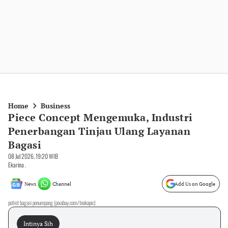
Home
Business
Piece Concept Mengemuka, Industri
Penerbangan Tinjau Ulang Layanan
Bagasi
08 Jul 2026, 19:20 WIB
Ekarina .
News
Channel
Add Us on Google
potret bagasi penumpang (pixabay.com/tookapic)
Intinya Sih