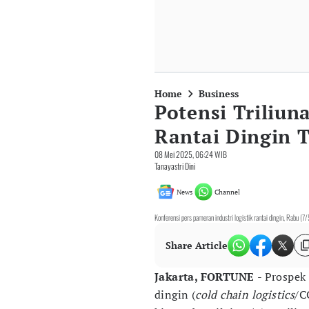
Home
Business
Potensi Triliun
Rantai Dingin T
08 Mei 2025, 06:24 WIB
Tanayastri Dini
News
Channel
Konferensi pers pameran industri logistik rantai dingin, Rabu (7/
Share Article
Jakarta, FORTUNE
- Prospek
dingin (
cold chain logistics
/C