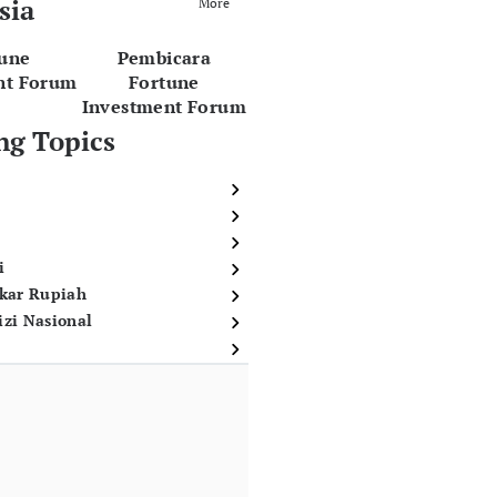
sia
More
tune
Pembicara
nt Forum
Fortune
Investment Forum
ng Topics
i
ukar Rupiah
izi Nasional