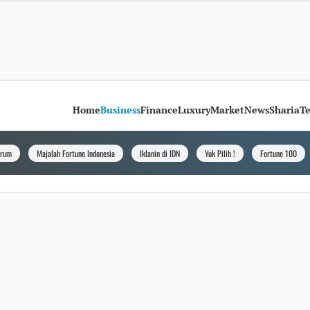
Home
Business
Finance
Luxury
Market
News
Sharia
T
orum
Majalah Fortune Indonesia
Iklanin di IDN
Yuk Pilih !
Fortune 100