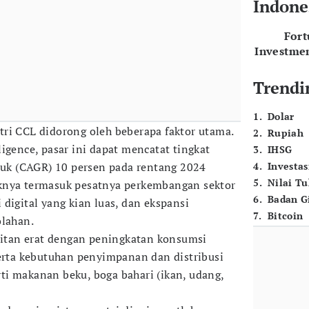
Indone
For
Investme
Trendi
1
.
Dolar
ri CCL didorong oleh beberapa faktor utama.
2
.
Rupiah
igence, pasar ini dapat mencatat tingkat
3
.
IHSG
k (CAGR) 10 persen pada rentang 2024
4
.
Investas
5
.
Nilai T
knya termasuk pesatnya perkembangan sektor
6
.
Badan G
i digital yang kian luas, dan ekspansi
7
.
Bitcoin
olahan.
kaitan erat dengan peningkatan konsumsi
ta kebutuhan penyimpanan dan distribusi
i makanan beku, boga bahari (ikan, udang,