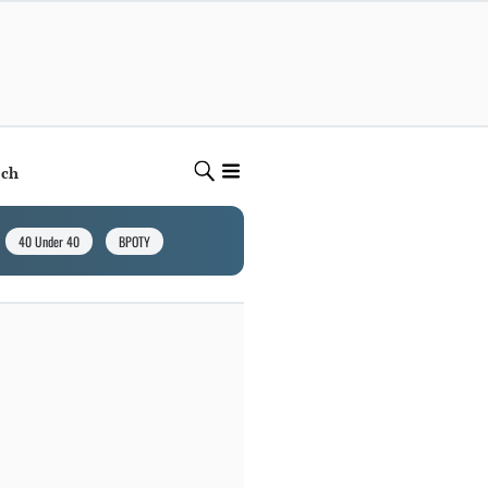
ech
40 Under 40
BPOTY