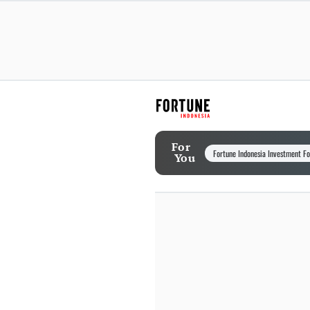
For
Fortune Indonesia Investment F
You