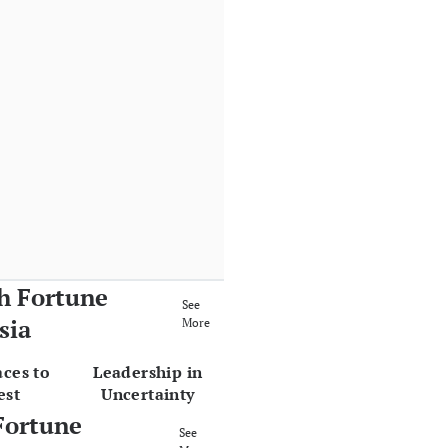
h Fortune
See
sia
More
aces to
Leadership in
est
Uncertainty
Fortune
See