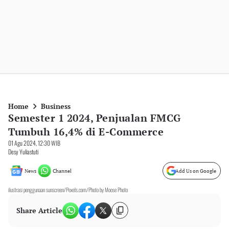
Home
Business
Semester 1 2024, Penjualan FMCG
Tumbuh 16,4% di E-Commerce
01 Agu 2024, 12:30 WIB
Desy Yuliastuti
News
Channel
Add Us on Google
ilustrasi penggunaan sunscreen/Pexels.com/Photo by Moose Photo
Share Article