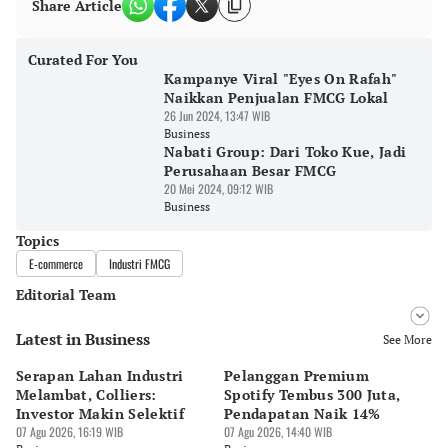
Share Article
Curated For You
Kampanye Viral "Eyes On Rafah"
Naikkan Penjualan FMCG Lokal
26 Jun 2024, 13:47 WIB
Business
Nabati Group: Dari Toko Kue, Jadi
Perusahaan Besar FMCG
20 Mei 2024, 09:12 WIB
Business
Topics
E-commerce
Industri FMCG
Editorial Team
Latest in Business
Editor
See More
Desy Yuliastuti
Serapan Lahan Industri
Pelanggan Premium
Pe
Editor
Melambat, Colliers:
Spotify Tembus 300 Juta,
F&
Pingit Aria
Investor Makin Selektif
Pendapatan Naik 14%
Or
07 Agu 2026, 16:19 WIB
07 Agu 2026, 14:40 WIB
07 