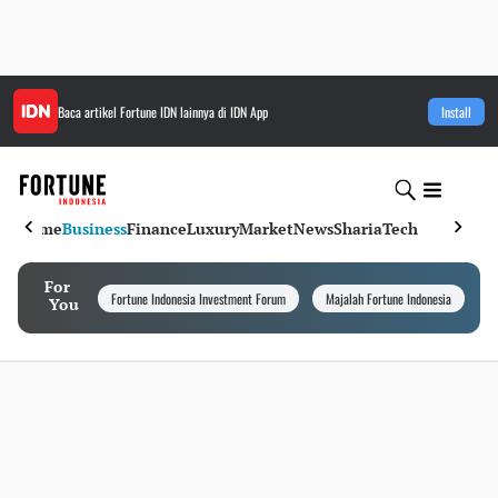
Baca artikel
Fortune IDN
lainnya di IDN App
Install
Home
Business
Finance
Luxury
Market
News
Sharia
Tech
For
Fortune Indonesia Investment Forum
Majalah Fortune Indonesia
I
You