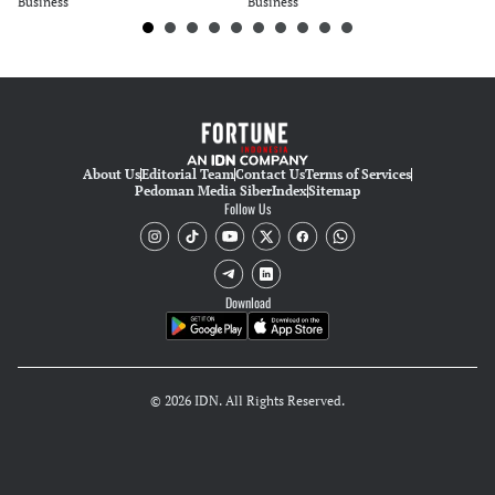
Business
Business
Bu
About Us
Editorial Team
Contact Us
Terms of Services
Pedoman Media Siber
Index
Sitemap
Follow Us
Download
© 2026 IDN. All Rights Reserved.