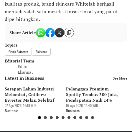
kualitas produk, brand skincare Whitelab berhasil
menjadi salah satu merek skincare lokal yang patut
diperhitungkan.
Share Article
Topics
Bisnis Skincare
Skincare
Editorial Team
Editor
Ekarina .
Latest in Business
See More
Serapan Lahan Industri
Pelanggan Premium
Pe
Melambat, Colliers:
Spotify Tembus 300 Juta,
F&
Investor Makin Selektif
Pendapatan Naik 14%
Or
07 Agu 2026, 16:19 WIB
07 Agu 2026, 14:40 WIB
07 
Business
Business
Bu