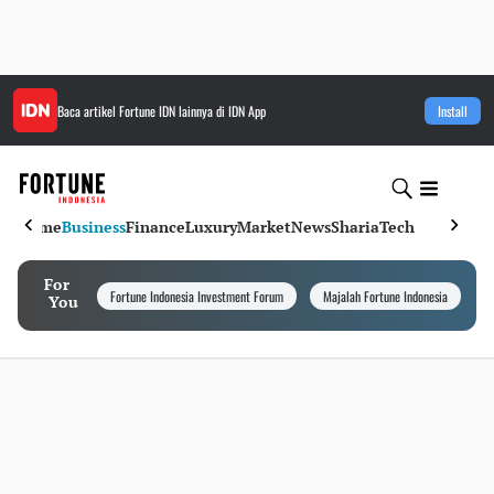
Baca artikel
Fortune IDN
lainnya di IDN App
Install
Home
Business
Finance
Luxury
Market
News
Sharia
Tech
For
Fortune Indonesia Investment Forum
Majalah Fortune Indonesia
I
You