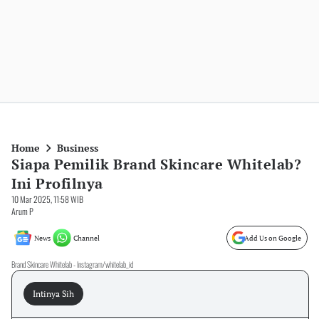
Home
Business
Siapa Pemilik Brand Skincare Whitelab?
Ini Profilnya
10 Mar 2025, 11:58 WIB
Arum P
News
Channel
Add Us on Google
Brand Skincare Whitelab - Instagram/whitelab_id
Intinya Sih