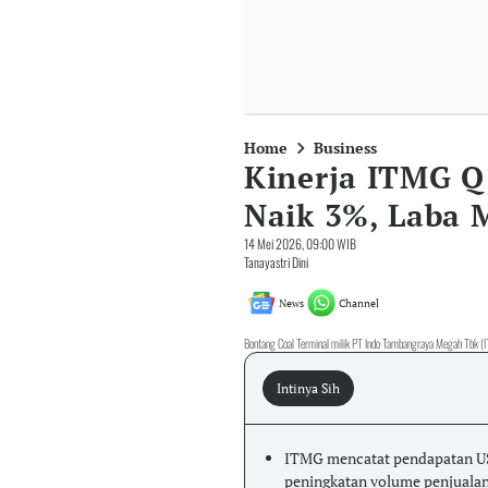
Home
Business
Kinerja ITMG Q
Naik 3%, Laba 
14 Mei 2026, 09:00 WIB
Tanayastri Dini
News
Channel
Bontang Coal Terminal milik PT Indo Tambangraya Megah Tbk (
Intinya Sih
ITMG mencatat pendapatan US$
peningkatan volume penjualan 