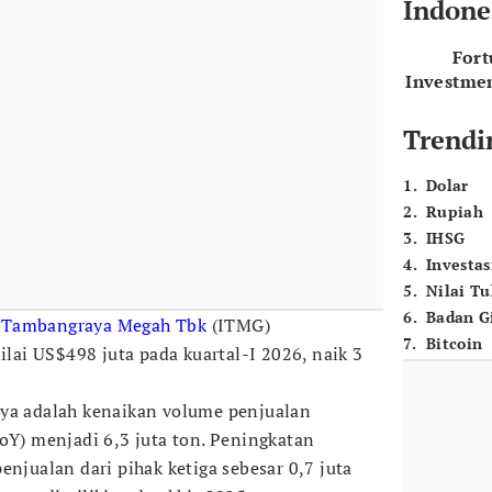
Indone
For
Investme
Trendi
1
.
Dolar
2
.
Rupiah
3
.
IHSG
4
.
Investas
5
.
Nilai T
6
.
Badan G
 Tambangraya Megah Tbk
(ITMG)
7
.
Bitcoin
ai US$498 juta pada kuartal-I 2026, naik 3
nya adalah kenaikan volume penjualan
YoY) menjadi 6,3 juta ton. Peningkatan
enjualan dari pihak ketiga sebesar 0,7 juta