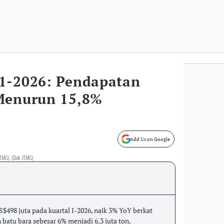
1-2026: Pendapatan
Menurun 15,8%
Add Us on Google
ITMG). (Dok. ITMG)
498 juta pada kuartal I-2026, naik 3% YoY berkat
batu bara sebesar 6% menjadi 6,3 juta ton.