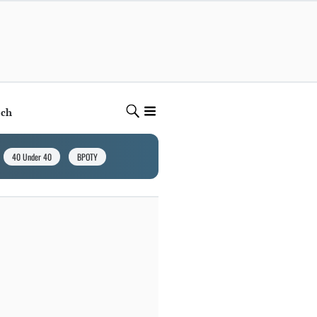
ech
40 Under 40
BPOTY