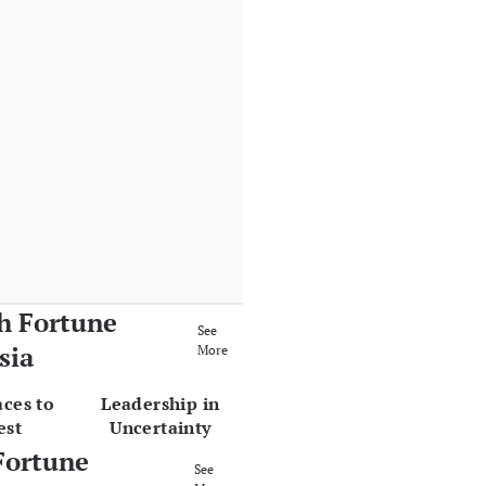
h Fortune
See
sia
More
aces to
Leadership in
est
Uncertainty
Fortune
See