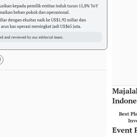
busikan kepada pemilik entitas induk turun 15,8% YoY
enaikan beban pokok dan operasional.
liar dengan ekuitas naik ke US$1,92 miliar dan
; arus kas operasi meningkat jadi US$65 juta.
ed and reviewed by our editorial team.
Majala
Indone
Best Pl
Inv
Event 