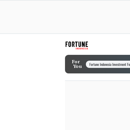
For
Fortune Indonesia Investment F
You