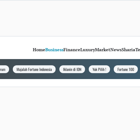
Home
Business
Finance
Luxury
Market
News
Sharia
T
orum
Majalah Fortune Indonesia
Iklanin di IDN
Yuk Pilih !
Fortune 100