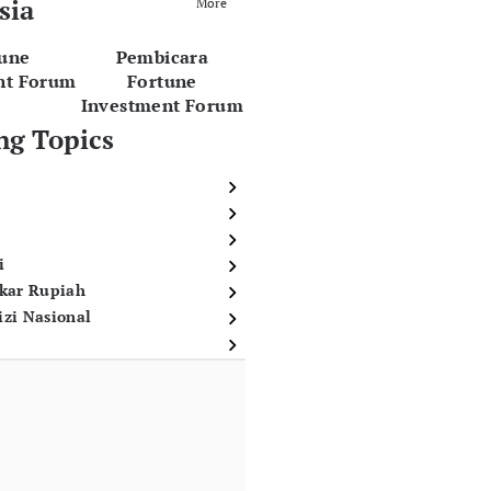
sia
More
tune
Pembicara
nt Forum
Fortune
Investment Forum
ng Topics
i
ukar Rupiah
izi Nasional