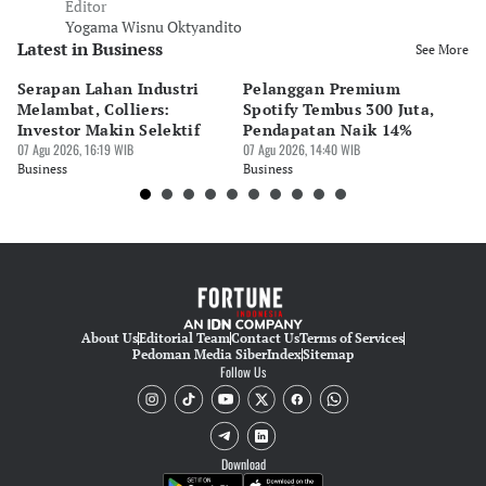
Editor
Yogama Wisnu Oktyandito
Latest in Business
See More
Serapan Lahan Industri
Pelanggan Premium
Pe
Melambat, Colliers:
Spotify Tembus 300 Juta,
F&
Investor Makin Selektif
Pendapatan Naik 14%
Or
07 Agu 2026, 16:19 WIB
07 Agu 2026, 14:40 WIB
07 
Business
Business
Bu
About Us
Editorial Team
Contact Us
Terms of Services
Pedoman Media Siber
Index
Sitemap
Follow Us
Download