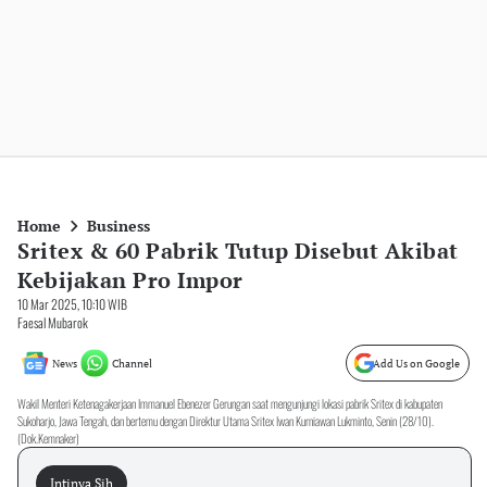
Home
Business
Sritex & 60 Pabrik Tutup Disebut Akibat
Kebijakan Pro Impor
10 Mar 2025, 10:10 WIB
Faesal Mubarok
News
Channel
Add Us on Google
Wakil Menteri Ketenagakerjaan Immanuel Ebenezer Gerungan saat mengunjungi lokasi pabrik Sritex di kabupaten
Sukoharjo, Jawa Tengah, dan bertemu dengan Direktur Utama Sritex Iwan Kurniawan Lukminto, Senin (28/10).
(Dok.Kemnaker)
Intinya Sih