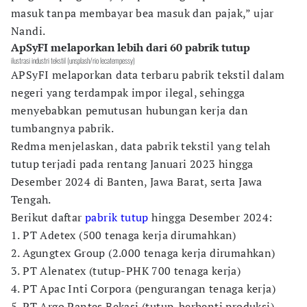
masuk tanpa membayar bea masuk dan pajak,” ujar
Nandi.
ApSyFI melaporkan lebih dari 60 pabrik tutup
ilustrasi industri tekstil (unsplash/rio lecatempessy)
APSyFI melaporkan data terbaru pabrik tekstil dalam
negeri yang terdampak impor ilegal, sehingga
menyebabkan pemutusan hubungan kerja dan
tumbangnya pabrik.
Redma menjelaskan, data pabrik tekstil yang telah
tutup terjadi pada rentang Januari 2023 hingga
Desember 2024 di Banten, Jawa Barat, serta Jawa
Tengah.
Berikut daftar
pabrik tutup
hingga Desember 2024:
1. PT Adetex (500 tenaga kerja dirumahkan)
2. Agungtex Group (2.000 tenaga kerja dirumahkan)
3. PT Alenatex (tutup-PHK 700 tenaga kerja)
4. PT Apac Inti Corpora (pengurangan tenaga kerja)
5. PT Argo Pantes Bekasi (tutup-berhenti produksi)