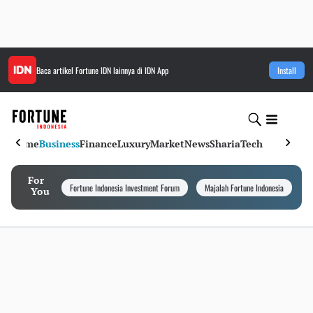
Baca artikel
Fortune IDN
lainnya di IDN App
Install
Home
Business
Finance
Luxury
Market
News
Sharia
Tech
For
Fortune Indonesia Investment Forum
Majalah Fortune Indonesia
I
You