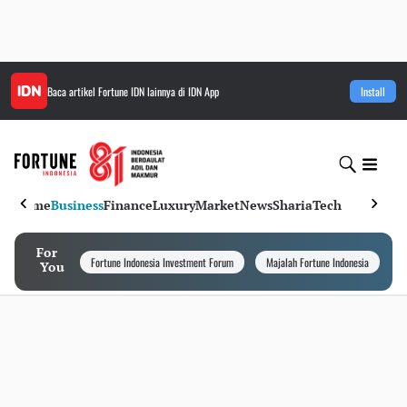
Baca artikel
Fortune IDN
lainnya di IDN App
Install
Home
Business
Finance
Luxury
Market
News
Sharia
Tech
For
Fortune Indonesia Investment Forum
Majalah Fortune Indonesia
I
You