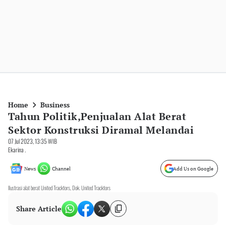
Home
Business
Tahun Politik,Penjualan Alat Berat
Sektor Konstruksi Diramal Melandai
07 Jul 2023, 13:35 WIB
Ekarina .
News
Channel
Add Us on Google
Ilustrasi alat berat United Tracktors, Dok. United Tracktors
Share Article