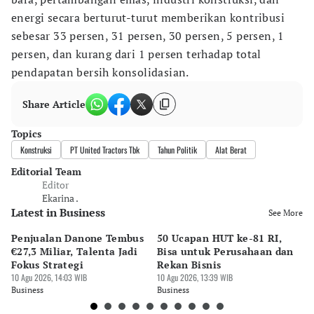
energi secara berturut-turut memberikan kontribusi
sebesar 33 persen, 31 persen, 30 persen, 5 persen, 1
persen, dan kurang dari 1 persen terhadap total
pendapatan bersih konsolidasian.
Share Article
Topics
Konstruksi
PT United Tractors Tbk
Tahun Politik
Alat Berat
Editorial Team
Editor
Ekarina .
Latest in Business
See More
Penjualan Danone Tembus
50 Ucapan HUT ke-81 RI,
Ad
€27,3 Miliar, Talenta Jadi
Bisa untuk Perusahaan dan
Na
Fokus Strategi
Rekan Bisnis
Mi
10 Agu 2026, 14:03 WIB
10 Agu 2026, 13:39 WIB
pe
10 
Business
Business
Bu