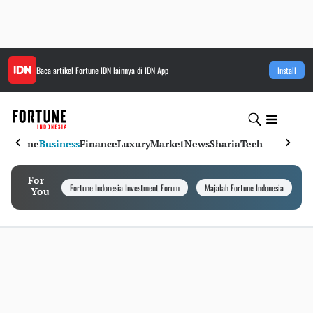
Baca artikel
Fortune IDN
lainnya di IDN App
Install
Home
Business
Finance
Luxury
Market
News
Sharia
Tech
For
Fortune Indonesia Investment Forum
Majalah Fortune Indonesia
I
You