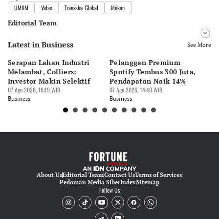
UMKM
Valas
Transaksi Global
Mekari
Editorial Team
Latest in Business
Editor
See More
Pingit Aria
Serapan Lahan Industri
Pelanggan Premium
Pe
Editor
Melambat, Colliers:
Spotify Tembus 300 Juta,
F&
Suheriadi .
Investor Makin Selektif
Pendapatan Naik 14%
Or
07 Agu 2026, 16:19 WIB
07 Agu 2026, 14:40 WIB
07 
Business
Business
Bu
About Us
Editorial Team
Contact Us
Terms of Services
Pedoman Media Siber
Index
Sitemap
Follow Us