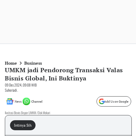
Home
Business
UMKM jadi Pendorong Transaksi Valas
Bisnis Global, Ini Buktinya
09 Des 2024, 09:08 WIB
Suheriadi .
News
Channel
Add Us on Google
Ilustrasi Bisnis Ekspor UMKM /Dok Mekari
Intinya Sih