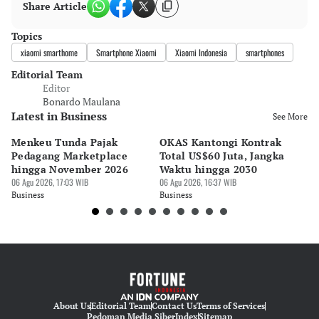
Share Article
Topics
xiaomi smarthome
Smartphone Xiaomi
Xiaomi Indonesia
smartphones
Editorial Team
Editor
Bonardo Maulana
Latest in Business
See More
Menkeu Tunda Pajak
OKAS Kantongi Kontrak
La
Pedagang Marketplace
Total US$60 Juta, Jangka
Rp
hingga November 2026
Waktu hingga 2030
Ek
06 Agu 2026, 17:03 WIB
06 Agu 2026, 16:37 WIB
06 
Business
Business
Bu
About Us
Editorial Team
Contact Us
Terms of Services
Pedoman Media Siber
Index
Sitemap