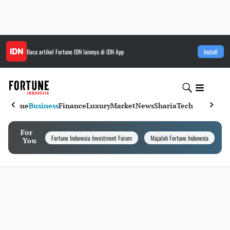
Baca artikel
Fortune IDN
lainnya di IDN App
Install
Home
Business
Finance
Luxury
Market
News
Sharia
Tech
For
Fortune Indonesia Investment Forum
Majalah Fortune Indonesia
I
You