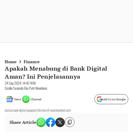
Home
Finance
Apakah Menabung di Bank Digital
Aman? Ini Penjelasannya
24 Sep 2024, 14:42 WIB
Cesilia Sasanda Eka Putri Noveliana
News
Channel
Add Us on Google
ilustrasi bank digital (unsplash/Christina @ wocintechchat.com)
Share Article