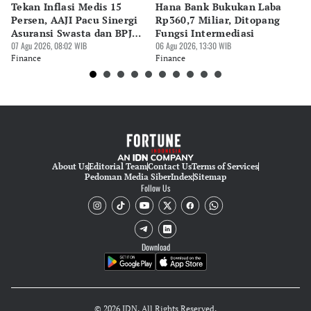
Tekan Inflasi Medis 15
Hana Bank Bukukan Laba
BN
Editor
Persen, AAJI Pacu Sinergi
Rp360,7 Miliar, Ditopang
Rp
Cesilia Sasanda Eka Putri Noveliana
Asuransi Swasta dan BPJS
Fungsi Intermediasi
Ju
Kesehatan
07 Agu 2026, 08:02 WIB
06 Agu 2026, 13:30 WIB
06 
Editor
Finance
Finance
Fi
Nadia Agatha Pramesthi
About Us
Editorial Team
Contact Us
Terms of Services
Pedoman Media Siber
Index
Sitemap
Follow Us
Download
© 2026 IDN. All Rights Reserved.