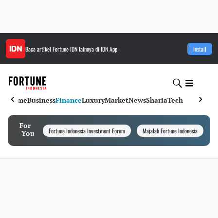
Baca artikel
Fortune IDN
lainnya di IDN App
Install
Home
Business
Finance
Luxury
Market
News
Sharia
Tech
For
Fortune Indonesia Investment Forum
Majalah Fortune Indonesia
I
You