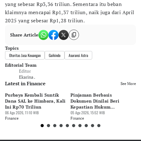
yang sebesar Rp3,36 triliun. Sementara itu beban
klaimnya mencapai Rp1,37 triliun, naik juga dari April
2025 yang sebesar Rp1,28 triliun.
Share Article
Topics
Otoritas Jasa Keuangan
Gaikindo
Asuransi Astra
Editorial Team
Editor
Ekarina .
Latest in Finance
See More
Purbaya Kembali Suntik
Pinjaman Berbasis
T
Dana SAL ke Himbara, Kali
Dokumen Dinilai Beri
Ma
Ini Rp70 Triliun
Kepastian Hukum
Pi
06 Agu 2026, 11:10 WIB
Pergadaian
05 Agu 2026, 15:52 WIB
05 
Finance
Finance
Fi