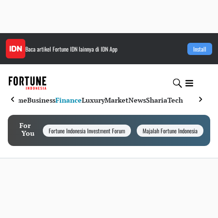
Baca artikel
Fortune IDN
lainnya di IDN App
Install
Home
Business
Finance
Luxury
Market
News
Sharia
Tech
For
Fortune Indonesia Investment Forum
Majalah Fortune Indonesia
I
You