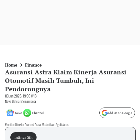
Home
Finance
Asuransi Astra Klaim Kinerja Asuransi
Otomotif Masih Tumbuh, Ini
Pendorongnya
03 Jun 2026, 19:00 WIB
Nova Betriani Sinambela
News
Channel
Add Us on Google
Presiden Direktur Asuransi Astra, Maximiliaan Agatisianus
Intinya Sih