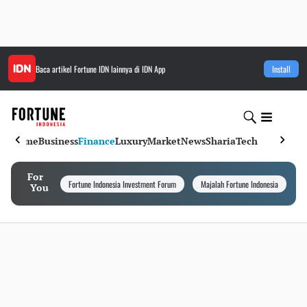
Baca artikel
Fortune IDN
lainnya di IDN App
Install
Home
Business
Finance
Luxury
Market
News
Sharia
Tech
For
Fortune Indonesia Investment Forum
Majalah Fortune Indonesia
I
You