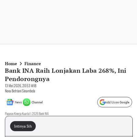
Home
Finance
Bank INA Raih Lonjakan Laba 268%, Ini
Pendorongnya
13 Mei 2026, 20:53 WIB
Nova Betriani Sinambela
News
Channel
Add Us on Google
Paparan Kinerja Kuartal I-2026 Bank INA
Intinya Sih