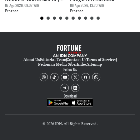
Kesehatan
07 Agu 2026, 08:02 WIB
06 Agu 2026, 13:30 WIB
06 
Finance
Finance
Fi
About Us
Editorial Team
Contact Us
Terms of Services
Pedoman Media Siber
Index
Sitemap
Follow Us
Download
© 2026 IDN. All Rights Reserved.