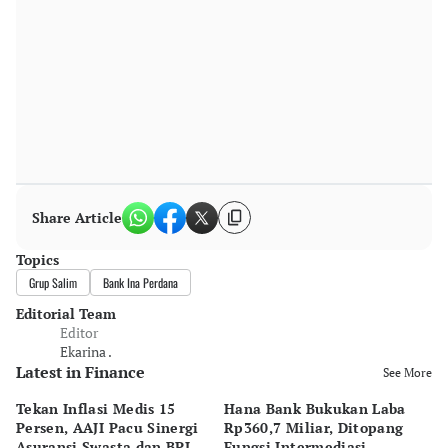
Share Article
Topics
Grup Salim
Bank Ina Perdana
Editorial Team
Editor
Ekarina .
Latest in Finance
See More
Tekan Inflasi Medis 15
Hana Bank Bukukan Laba
BN
Persen, AAJI Pacu Sinergi
Rp360,7 Miliar, Ditopang
Rp
Asuransi Swasta dan BPJS
Fungsi Intermediasi
Ju