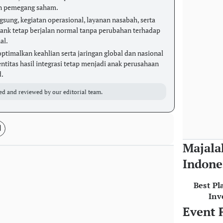
n pemegang saham.
gsung, kegiatan operasional, layanan nasabah, serta
ank tetap berjalan normal tanpa perubahan terhadap
al.
ptimalkan keahlian serta jaringan global dan nasional
itas hasil integrasi tetap menjadi anak perusahaan
d.
ed and reviewed by our editorial team.
Majala
Indone
Best Pl
Inv
Event 