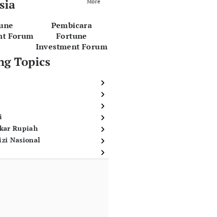
sia
More
tune
Pembicara
nt Forum
Fortune
Investment Forum
ng Topics
i
ukar Rupiah
izi Nasional