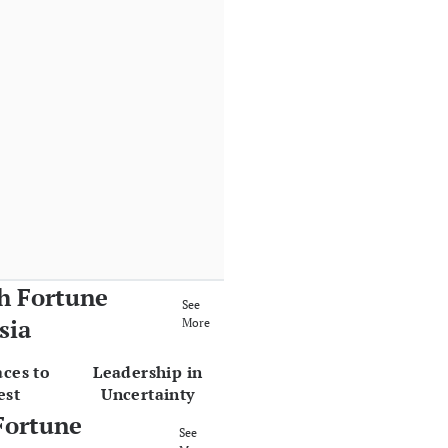
h Fortune
See
sia
More
aces to
Leadership in
est
Uncertainty
Fortune
See