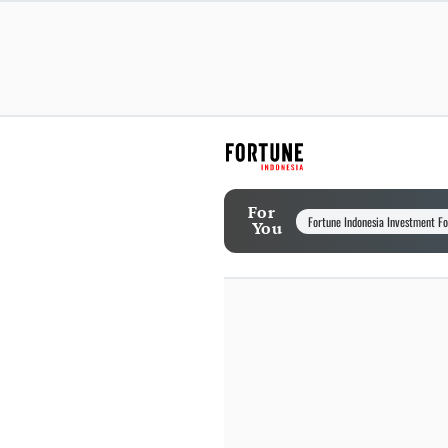
For
Fortune Indonesia Investment F
You