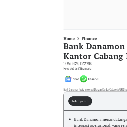
Home
Finance
Bank Danamon J
Kantor Cabang 
12 Mei 2026, 10:12 WIB
Nova Betriani Sinambela
News
Channel
Bank Danamon Jajaki Integrasi Dengan Kantor Cabang MUFG In
Intinya Sih
Bank Danamon menandatangan
integrasi operasional, yang re