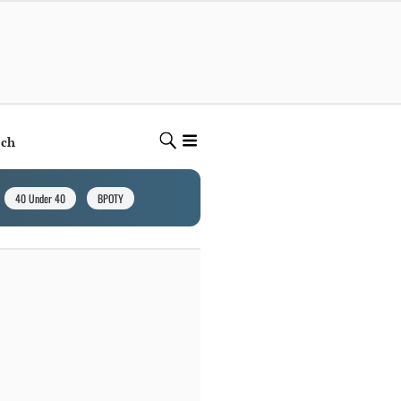
ech
40 Under 40
BPOTY