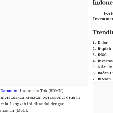
Indone
For
Investme
Trendi
1
.
Dolar
2
.
Rupiah
3
.
IHSG
4
.
Investas
5
.
Nilai T
6
.
Badan G
7
.
Bitcoin
 Danamon
Indonesia Tbk (BDMN)
tegrasikan kegiatan operasional dengan
sia. Langkah ini ditandai dengan
ahaman (MoU).