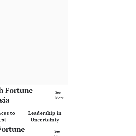
h Fortune
See
sia
More
aces to
Leadership in
est
Uncertainty
Fortune
See