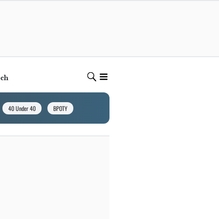
ech
40 Under 40
BPOTY