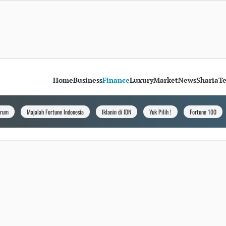
Home
Business
Finance
Luxury
Market
News
Sharia
T
orum
Majalah Fortune Indonesia
Iklanin di IDN
Yuk Pilih !
Fortune 100