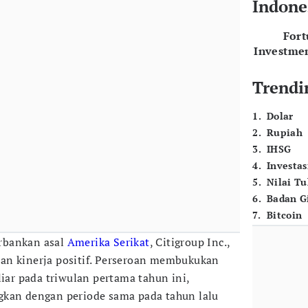
Indone
For
Investme
Trendi
1
.
Dolar
2
.
Rupiah
3
.
IHSG
4
.
Investas
5
.
Nilai T
6
.
Badan G
7
.
Bitcoin
rbankan asal
Amerika Serikat
, Citigroup Inc.,
an kinerja positif. Perseroan membukukan
liar pada triwulan pertama tahun ini,
gkan dengan periode sama pada tahun lalu