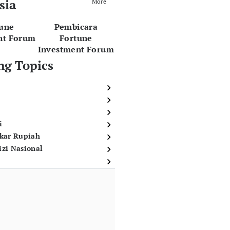
sia
More
tune
Pembicara
nt Forum
Fortune
Investment Forum
ng Topics
i
ukar Rupiah
izi Nasional