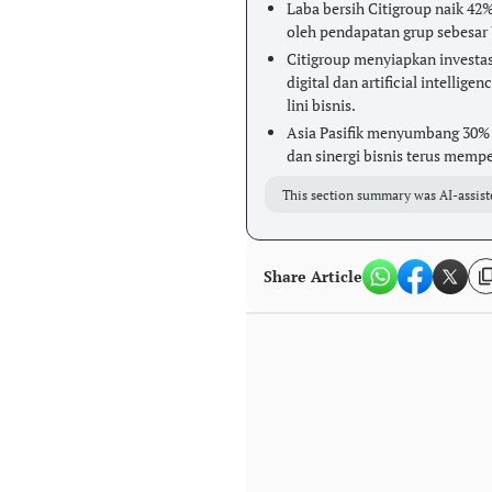
Laba bersih Citigroup naik 42%
oleh pendapatan grup sebesar
Citigroup menyiapkan investas
digital dan artificial intellig
lini bisnis.
Asia Pasifik menyumbang 30% p
dan sinergi bisnis terus mempe
This section summary was AI-assist
Share Article