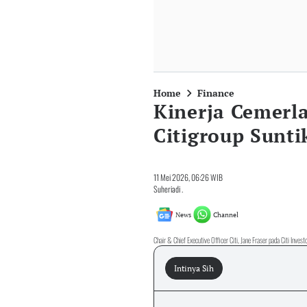
Home
Finance
Kinerja Cemerla
Citigroup Sunt
11 Mei 2026, 06:26 WIB
Suheriadi .
News
Channel
Chair & Chief Executive Officer Citi, Jane Fraser pada Citi Inve
Intinya Sih