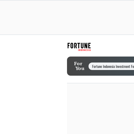
For
Fortune Indonesia Investment F
You