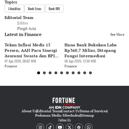
Topics
Likuiditas
Bank Emas
Bank BRI
Editorial Team
Editor
Pingit Aria
Latest in Finance
See More
Tekan Inflasi Medis 15
Hana Bank Bukukan Laba
BN
Persen, AAJI Pacu Sinergi
Rp360,7 Miliar, Ditopang
Rp
Asuransi Swasta dan BPJS
Fungsi Intermediasi
Ju
Kesehatan
07 Agu 2026, 08:02 WIB
06 Agu 2026, 13:30 WIB
06 
Finance
Finance
Fi
About Us
Editorial Team
Contact Us
Terms of Services
Pedoman Media Siber
Index
Sitemap
Follow Us