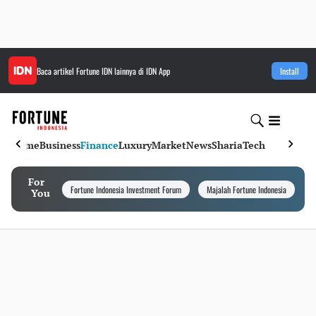
Baca artikel
Fortune IDN
lainnya di IDN App
Install
Home
Business
Finance
Luxury
Market
News
Sharia
Tech
For
Fortune Indonesia Investment Forum
Majalah Fortune Indonesia
I
You