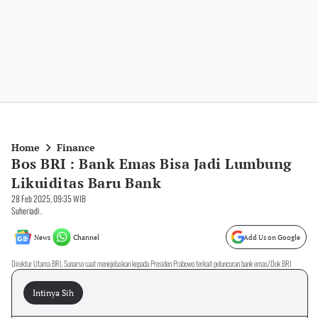
Home
Finance
Bos BRI : Bank Emas Bisa Jadi Lumbung
Likuiditas Baru Bank
28 Feb 2025, 09:35 WIB
Suheriadi .
News
Channel
Add Us on Google
Direktur Utama BRI, Sunarso saat menejelaskan kepada Presiden Prabowo terkait peluncuran bank emas/Dok BRI
Intinya Sih