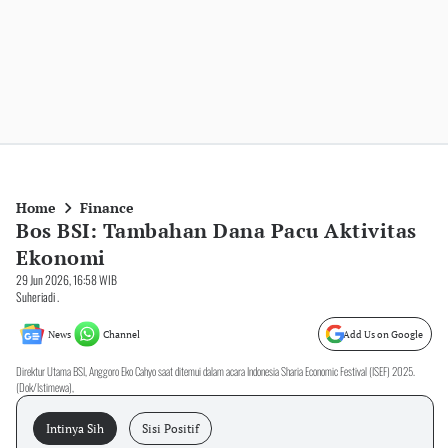
Home
Finance
Bos BSI: Tambahan Dana Pacu Aktivitas
Ekonomi
29 Jun 2026, 16:58 WIB
Suheriadi .
News
Channel
Add Us on Google
Direktur Utama BSI, Anggoro Eko Cahyo saat ditemui dalam acara Indonesia Sharia Economic Festival (ISEF) 2025.
(Dok/Istimewa),
Intinya Sih
Sisi Positif