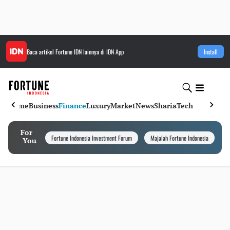
Baca artikel
Fortune IDN
lainnya di IDN App
Install
Home
Business
Finance
Luxury
Market
News
Sharia
Tech
For
Fortune Indonesia Investment Forum
Majalah Fortune Indonesia
I
You