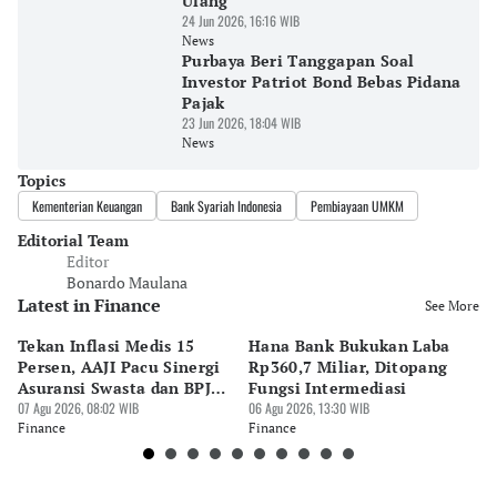
Ulang
24 Jun 2026, 16:16 WIB
News
Purbaya Beri Tanggapan Soal
Investor Patriot Bond Bebas Pidana
Pajak
23 Jun 2026, 18:04 WIB
News
Topics
Kementerian Keuangan
Bank Syariah Indonesia
Pembiayaan UMKM
Editorial Team
Editor
Bonardo Maulana
Latest in Finance
See More
Tekan Inflasi Medis 15
Hana Bank Bukukan Laba
BN
Persen, AAJI Pacu Sinergi
Rp360,7 Miliar, Ditopang
Rp
Asuransi Swasta dan BPJS
Fungsi Intermediasi
Ju
Kesehatan
07 Agu 2026, 08:02 WIB
06 Agu 2026, 13:30 WIB
06 
Finance
Finance
Fi