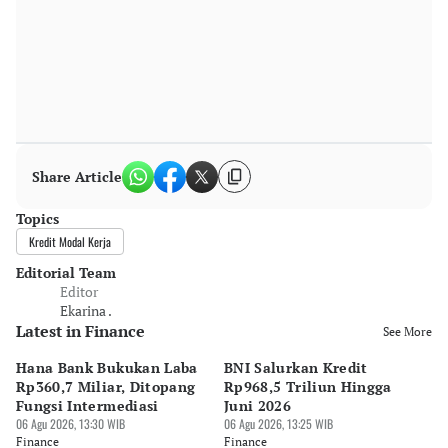
Share Article
Topics
Kredit Modal Kerja
Editorial Team
Editor
Ekarina .
Latest in Finance
See More
Hana Bank Bukukan Laba
BNI Salurkan Kredit
5 
Rp360,7 Miliar, Ditopang
Rp968,5 Triliun Hingga
u
Fungsi Intermediasi
Juni 2026
06 
06 Agu 2026, 13:30 WIB
06 Agu 2026, 13:25 WIB
Fi
Finance
Finance