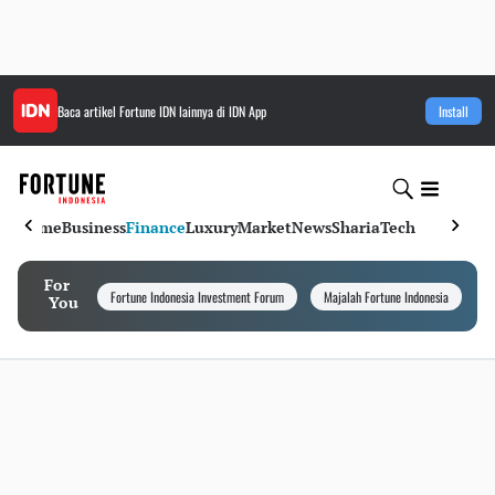
Baca artikel
Fortune IDN
lainnya di IDN App
Install
Home
Business
Finance
Luxury
Market
News
Sharia
Tech
For
Fortune Indonesia Investment Forum
Majalah Fortune Indonesia
I
You