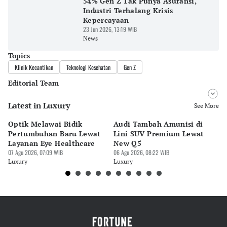
54% Gen Z Tak Punya Asuransi,
Industri Terhalang Krisis
Kepercayaan
23 Jun 2026, 13:19 WIB
News
Topics
Klinik Kecantikan
Teknologi Kesehatan
Gen Z
Editorial Team
Latest in Luxury
Editor
See More
Pingit Aria
Optik Melawai Bidik
Audi Tambah Amunisi di
M
Editor
Pertumbuhan Baru Lewat
Lini SUV Premium Lewat
Pa
Ekarina .
Layanan Eye Healthcare
New Q5
Pi
07 Agu 2026, 07:09 WIB
06 Agu 2026, 08:22 WIB
30 
Luxury
Luxury
Lu