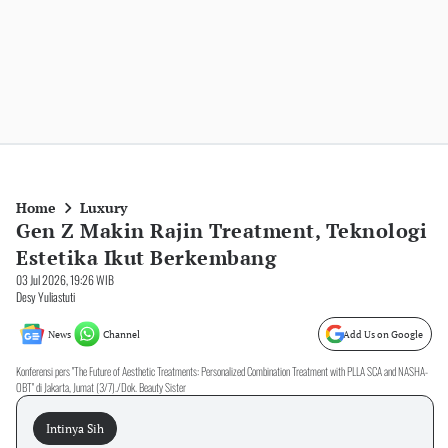
Home
Luxury
Gen Z Makin Rajin Treatment, Teknologi
Estetika Ikut Berkembang
03 Jul 2026, 19:26 WIB
Desy Yuliastuti
News
Channel
Add Us on Google
Konferensi pers "The Future of Aesthetic Treatments: Personalized Combination Treatment with PLLA SCA and NASHA-
OBT" di Jakarta, Jumat (3/7)./Dok. Beauty Sister
Intinya Sih