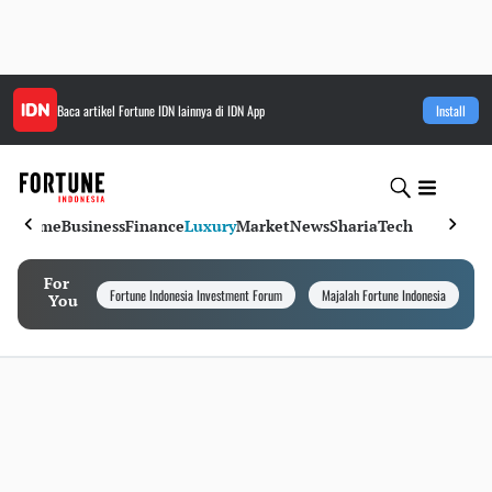
Baca artikel
Fortune IDN
lainnya di IDN App
Install
Home
Business
Finance
Luxury
Market
News
Sharia
Tech
For
Fortune Indonesia Investment Forum
Majalah Fortune Indonesia
I
You