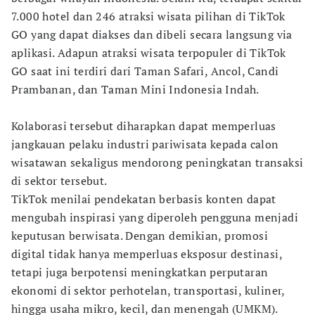
7.000 hotel dan 246 atraksi wisata pilihan di TikTok
GO yang dapat diakses dan dibeli secara langsung via
aplikasi. Adapun atraksi wisata terpopuler di TikTok
GO saat ini terdiri dari Taman Safari, Ancol, Candi
Prambanan, dan Taman Mini Indonesia Indah.
Kolaborasi tersebut diharapkan dapat memperluas
jangkauan pelaku industri pariwisata kepada calon
wisatawan sekaligus mendorong peningkatan transaksi
di sektor tersebut.
TikTok menilai pendekatan berbasis konten dapat
mengubah inspirasi yang diperoleh pengguna menjadi
keputusan berwisata. Dengan demikian, promosi
digital tidak hanya memperluas eksposur destinasi,
tetapi juga berpotensi meningkatkan perputaran
ekonomi di sektor perhotelan, transportasi, kuliner,
hingga usaha mikro, kecil, dan menengah (UMKM).