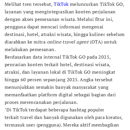
Melihat tren tersebut,
TikTok
meluncurkan TikTok GO,
layanan yang mengintegrasikan konten perjalanan
dengan akses pemesanan wisata. Melalui fitur ini,
pengguna dapat mencari informasi mengenai
destinasi, hotel, atraksi wisata, hingga kuliner sebelum
diarahkan ke mitra
online travel agent
(OTA) untuk
melakukan pemesanan.
Berdasarkan data internal TikTok GO pada 2025,
pencarian konten terkait hotel, destinasi wisata,
atraksi, dan layanan lokal di TikTok GO meningkat
hingga 60 persen sepanjang 2025. Angka tersebut
menunjukkan semakin banyak masyarakat yang
memanfaatkan platform digital sebagai bagian dari
proses merencanakan perjalanan.
"Di TikTok terdapat beberapa hashtag populer
terkait travel dan banyak digunakan oleh para kreator,
termasuk user (pengguna). Mereka aktif membagikan