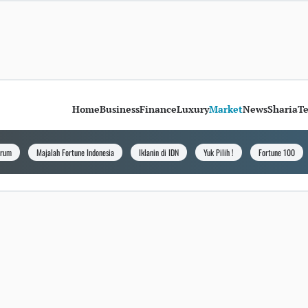
Home
Business
Finance
Luxury
Market
News
Sharia
T
orum
Majalah Fortune Indonesia
Iklanin di IDN
Yuk Pilih !
Fortune 100