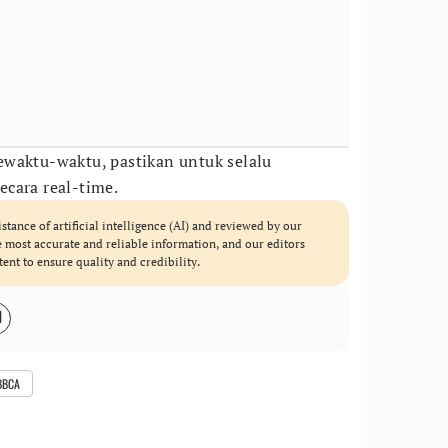
waktu-waktu, pastikan untuk selalu
cara real-time.
istance of artificial intelligence (AI) and reviewed by our
he most accurate and reliable information, and our editors
tent to ensure quality and credibility.
BBCA