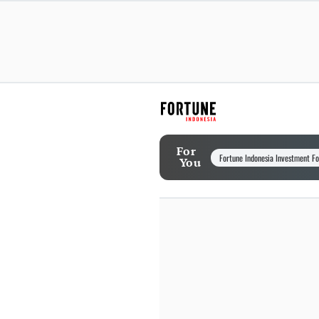
For
Fortune Indonesia Investment F
You