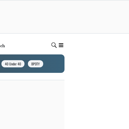
ech
40 Under 40
BPOTY