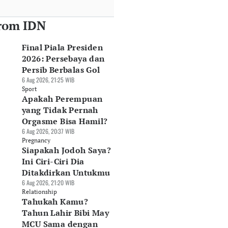
rom IDN
arga Emas
5 Perbedaan S&P
Penyebab SSIA
rhiasan Hari Ini, 6
500, Dow Jones, dan
Berbalik Untung
Final Piala Presiden
ustus 2026:
Nasdaq
Rp262,6 Miliar pa
2026: Persebaya dan
rkisar Rp688 Ribu
06 Agu 2026, 13:31 WIB
Semester I-2026
Persib Berbalas Gol
Agu 2026, 14:07 WIB
Market
06 Agu 2026, 11:23 WIB
6 Aug 2026, 21:25 WIB
rket
Market
Sport
Apakah Perempuan
yang Tidak Pernah
Orgasme Bisa Hamil?
6 Aug 2026, 20:37 WIB
Pregnancy
Siapakah Jodoh Saya?
Ini Ciri-Ciri Dia
Ditakdirkan Untukmu
6 Aug 2026, 21:20 WIB
Relationship
Tahukah Kamu?
Tahun Lahir Bibi May
MCU Sama dengan