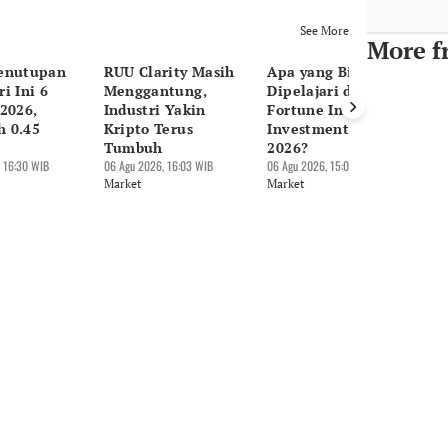
See More
More f
enutupan
RUU Clarity Masih
Apa yang Bisa
H
i Ini 6
Menggantung,
Dipelajari dari
Pe
2026,
Industri Yakin
Fortune Indonesia
Ag
 0.45
Kripto Terus
Investment Forum
Be
Tumbuh
2026?
06 
 16:30 WIB
06 Agu 2026, 16:03 WIB
06 Agu 2026, 15:06 WIB
Ma
Market
Market