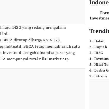
Indone
For
Investme
ah laju IHSG yang sedang mengalami
Trendi
 ini.
 BBCA ditutup diharga Rp. 6.175.
1
.
Dolar
 fluktuatif, BBCA tetap menjadi salah satu
2
.
Rupiah
 investor di tengah dinamika pasar yang
3
.
IHSG
BCA mempunyai total nilai market cap
4
.
Investas
5
.
Nilai T
6
.
Badan G
7
.
Bitcoin