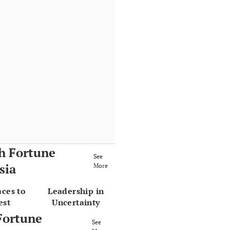
h Fortune
See
sia
More
aces to
Leadership in
est
Uncertainty
Fortune
See