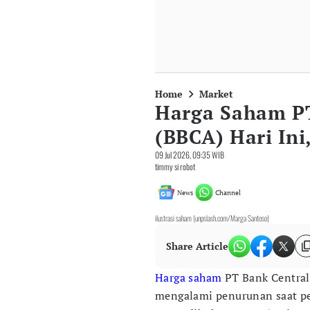
Home
Market
Harga Saham PT
(BBCA) Hari Ini
09 Jul 2026, 09:35 WIB
timmy si robot
News
Channel
ilustrasi saham (unpslash.com/Marga Santoso)
Share Article
Harga saham
PT Bank Central 
mengalami penurunan saat pe