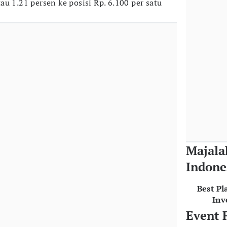
u 1.21 persen ke posisi Rp. 6.100 per satu
Majala
Indone
Best Pl
Inv
Event 