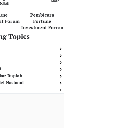
sia
More
tune
Pembicara
nt Forum
Fortune
Investment Forum
ng Topics
i
ukar Rupiah
izi Nasional