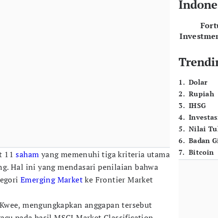
Indone
For
Investme
Trendi
1
.
Dolar
2
.
Rupiah
3
.
IHSG
4
.
Investas
5
.
Nilai T
6
.
Badan G
7
.
Bitcoin
t 11
saham
yang memenuhi tiga kriteria utama
g. Hal ini yang mendasari penilaian bahwa
tegori
Emerging Market
ke Frontier Market
 Kwee, mengungkapkan anggapan tersebut
acu pada hasil MSCI Market Classification