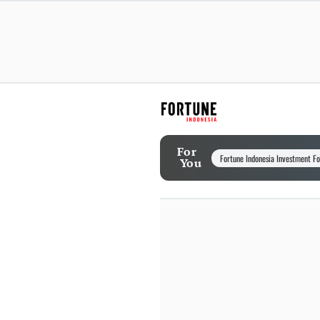
For
Fortune Indonesia Investment F
You