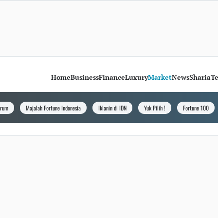
Home
Business
Finance
Luxury
Market
News
Sharia
T
orum
Majalah Fortune Indonesia
Iklanin di IDN
Yuk Pilih !
Fortune 100