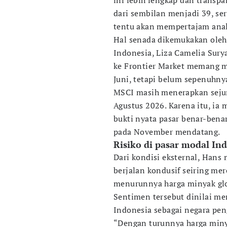
ini lebih lengkap dan transpa
dari sembilan menjadi 39, ser
tentu akan mempertajam anal
Hal senada dikemukakan oleh
Indonesia, Liza Camelia Sury
ke Frontier Market memang 
Juni, tetapi belum sepenuhny
MSCI masih menerapkan seju
Agustus 2026. Karena itu, ia
bukti nyata pasar benar-ben
pada November mendatang.
Risiko di pasar modal I
Dari kondisi eksternal, Han
berjalan kondusif seiring me
menurunnya harga minyak glo
Sentimen tersebut dinilai me
Indonesia sebagai negara pe
“Dengan turunnya harga miny