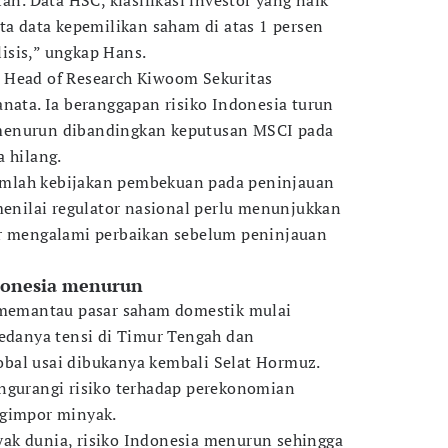
ran. Data HSC, klasifikasi investor yang naik
ta data kepemilikan saham di atas 1 persen
isis,” ungkap Hans.
 Head of Research Kiwoom Sekuritas
anata. Ia beranggapan risiko Indonesia turun
menurun dibandingkan keputusan MSCI pada
a hilang.
mlah kebijakan pembekuan pada peninjauan
 menilai regulator nasional perlu menunjukkan
ar mengalami perbaikan sebelum peninjauan
ndonesia menurun
s memantau pasar saham domestik mulai
redanya tensi di Timur Tengah dan
bal usai dibukanya kembali Selat Hormuz.
ngurangi risiko terhadap perekonomian
ngimpor minyak.
ak dunia, risiko Indonesia menurun sehingga