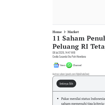
Home
Market
11 Saham Penuh
Peluang RI Tet
08 Jul 2026, 14:47 WIB
Cesilia Sasanda Eka Putri Noveliana
News
Channel
ilustrasi saham (pexels.com/AlphaTradeZone)
Intinya Sih
Pakar menilai status Indonesi
saham memenuhi tiga kriteria