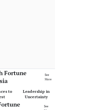
h Fortune
See
sia
More
aces to
Leadership in
est
Uncertainty
Fortune
See