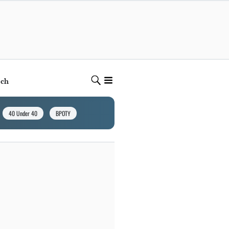
ech
40 Under 40
BPOTY