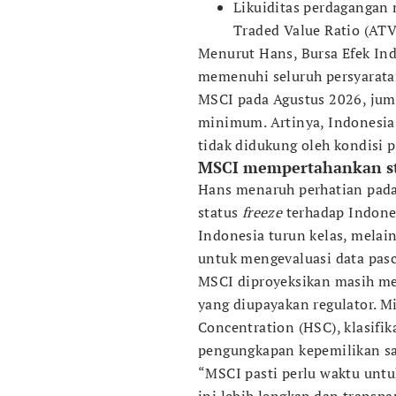
Likuiditas perdagangan
Traded Value Ratio (ATV
Menurut Hans, Bursa Efek Ind
memenuhi seluruh persyaratan
MSCI pada Agustus 2026, jum
minimum. Artinya, Indonesia 
tidak didukung oleh kondisi 
MSCI mempertahankan sta
Hans menaruh perhatian pad
status
freeze
terhadap Indones
Indonesia turun kelas, melai
untuk mengevaluasi data pasc
MSCI diproyeksikan masih men
yang diupayakan regulator. M
Concentration (HSC), klasifika
pengungkapan kepemilikan sa
“MSCI pasti perlu waktu untu