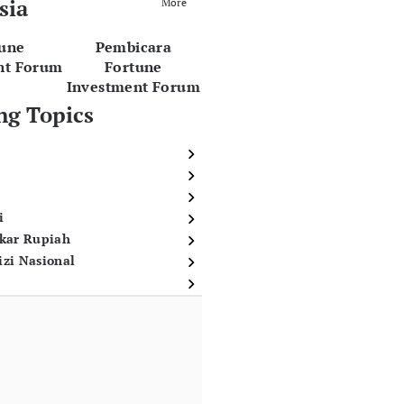
sia
More
tune
Pembicara
nt Forum
Fortune
Investment Forum
ng Topics
i
ukar Rupiah
izi Nasional