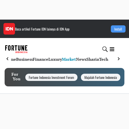
Baca artikel
Fortune IDN
lainnya di IDN App
Install
Home
Business
Finance
Luxury
Market
News
Sharia
Tech
For
Fortune Indonesia Investment Forum
Majalah Fortune Indonesia
I
You