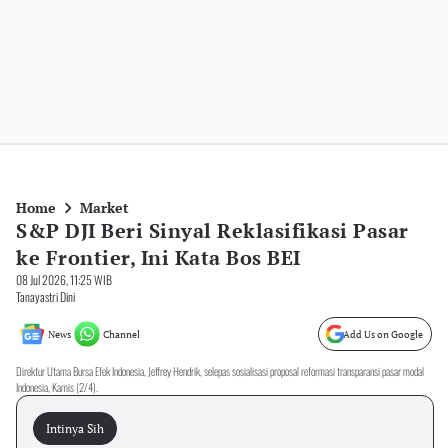
Home
Market
S&P DJI Beri Sinyal Reklasifikasi Pasar
ke Frontier, Ini Kata Bos BEI
08 Jul 2026, 11:25 WIB
Tanayastri Dini
News
Channel
Add Us on Google
Direktur Utama Bursa Efek Indonesia, Jeffrey Hendrik, selepas sosialisasi proposal reformasi transparansi pasar modal
Indonesia, Kamis (2/4).
Intinya Sih