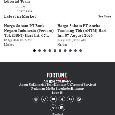
Editorial Team
Editor
Pingit Aria
Latest in Market
See More
Harga Saham PT Bank
Harga Saham PT Aneka
H
Negara Indonesia (Persero)
Tambang Tbk (ANTM) Hari
Re
Tbk (BBNI) Hari Ini, 07
Ini, 07 August 2026
In
August 2026
07 Agu 2026, 09:55 WIB
07 Agu 2026, 09:50 WIB
07 
Market
Market
Ma
About Us
Editorial Team
Contact Us
Terms of Services
Pedoman Media Siber
Index
Sitemap
Follow Us
Download