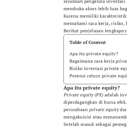
sejumlah pengelola investasi
membuka akses lebih luas bagi
Karena memiliki karakteristik
memahami cara kerja, risiko, 
Berikut penjelasan lengkapny
Table of Content
Apa itu private equity?
Bagaimana cara kerja priva
Risiko investasi private eq
Potensi return private equ
Apa itu private equity?
Private equity
(PE) adalah inv
diperdagangkan di bursa efek
perusahaan
private equity
dar
mengakuisisi atau menanamka
Setelah masuk sebagai peme