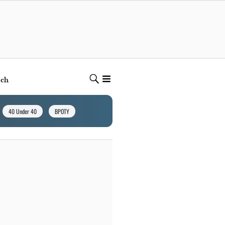
ech
40 Under 40
BPOTY