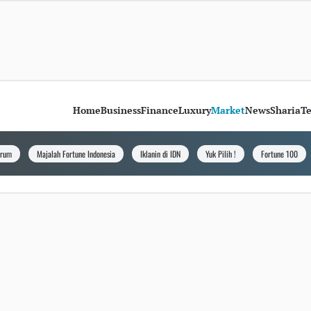
Home
Business
Finance
Luxury
Market
News
Sharia
T
orum
Majalah Fortune Indonesia
Iklanin di IDN
Yuk Pilih !
Fortune 100