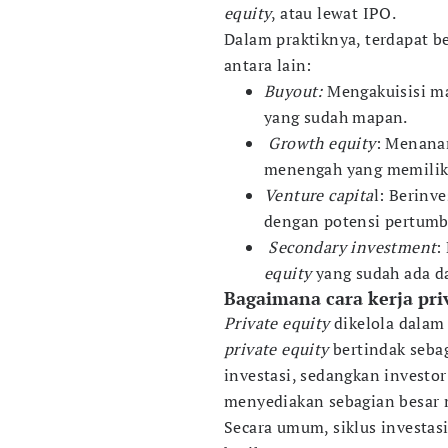
equity
, atau lewat IPO.
Dalam praktiknya, terdapat be
antara lain:
Buyout:
Mengakuisisi ma
yang sudah mapan.
Growth equity
: Menana
menengah yang memiliki
Venture capita
l: Berinv
dengan potensi pertumb
Secondary investment
:
equity
yang sudah ada dar
Bagaimana cara kerja pri
Private equity
dikelola dalam
private equity
bertindak seba
investasi, sedangkan investo
menyediakan sebagian besar 
Secara umum, siklus investas