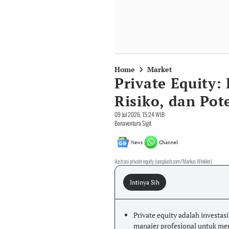
Home
Market
Private Equity:
Risiko, dan Pot
09 Jul 2026, 15:24 WIB
Bonaventura Sigit
News
Channel
ilustrasi private equity (unsplash.com/Markus Winkler)
Intinya Sih
Private equity adalah investas
manajer profesional untuk men