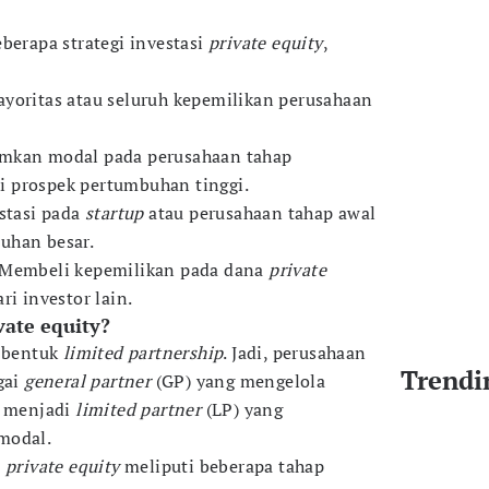
berapa strategi investasi
private equity
,
yoritas atau seluruh kepemilikan perusahaan
mkan modal pada perusahaan tahap
 prospek pertumbuhan tinggi.
estasi pada
startup
atau perusahaan tahap awal
uhan besar.
 Membeli kepemilikan pada dana
private
i investor lain.
vate equity?
 bentuk
limited partnership
. Jadi, perusahaan
Trendi
gai
general partner
(GP) yang mengelola
r menjadi
limited partner
(LP) yang
modal.
i
private equity
meliputi beberapa tahap