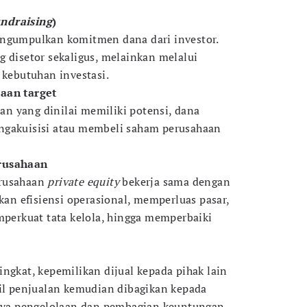
undraising
)
gumpulkan komitmen dana dari investor.
g disetor sekaligus, melainkan melalui
 kebutuhan investasi.
aan target
n yang dinilai memiliki potensi, dana
ngakuisisi atau membeli saham perusahaan
rusahaan
erusahaan
private equity
bekerja sama dengan
n efisiensi operasional, memperluas pasar,
erkuat tata kelola, hingga memperbaiki
ngkat, kepemilikan dijual kepada pihak lain
sil penjualan kemudian dibagikan kepada
iaya pengelolaan dan pembagian keuntungan