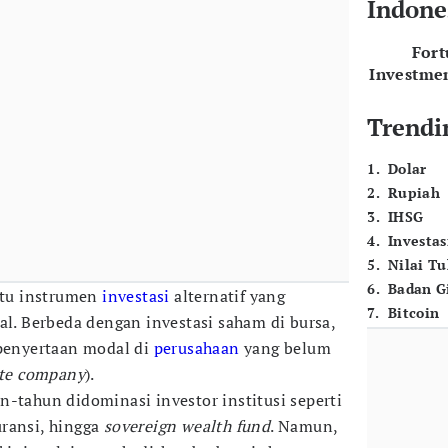
Indone
For
Investme
Trendi
1
.
Dolar
2
.
Rupiah
3
.
IHSG
4
.
Investas
5
.
Nilai T
6
.
Badan G
atu instrumen
investasi
alternatif yang
7
.
Bitcoin
al. Berbeda dengan investasi saham di bursa,
penyertaan modal di
perusahaan
yang belum
ate company
).
n-tahun didominasi investor institusi seperti
ransi, hingga
sovereign wealth fund
. Namun,