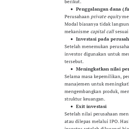
berikut.
Penggalangan dana (
f
Perusahaan
private equity
men
Modal biasanya tidak langsun
mekanisme
capital call
sesuai
Investasi pada perusah
Setelah menemukan perusahaa
investor digunakan untuk me
tersebut.
Meningkatkan nilai pe
Selama masa kepemilikan, p
manajemen untuk meningkatka
mengembangkan produk, memp
struktur keuangan.
Exit investasi
Setelah nilai perusahaan meni
atau dilepas melalui IPO. Ha
investor setelah dikurangi b