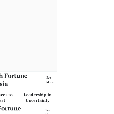
h Fortune
See
sia
More
aces to
Leadership in
est
Uncertainty
Fortune
See