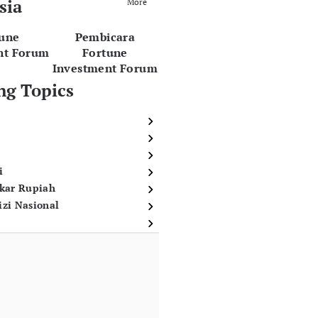
sia
More
tune
Pembicara
nt Forum
Fortune
Investment Forum
ng Topics
i
ukar Rupiah
izi Nasional