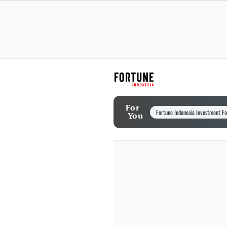
For
Fortune Indonesia Investment F
You