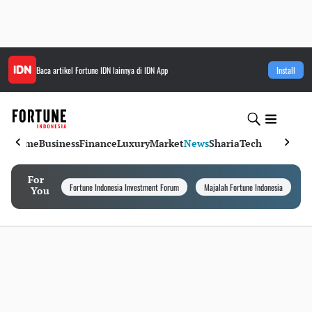
Baca artikel
Fortune IDN
lainnya di IDN App
Install
Home
Business
Finance
Luxury
Market
News
Sharia
Tech
For
Fortune Indonesia Investment Forum
Majalah Fortune Indonesia
I
You