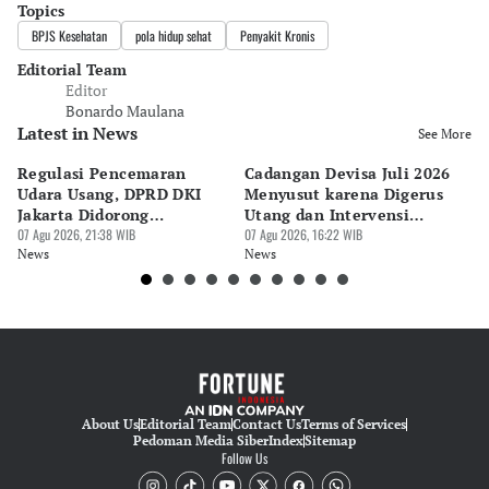
Topics
BPJS Kesehatan
pola hidup sehat
Penyakit Kronis
Editorial Team
Editor
Bonardo Maulana
Latest in News
See More
Regulasi Pencemaran
Cadangan Devisa Juli 2026
S
Udara Usang, DPRD DKI
Menyusut karena Digerus
B
Jakarta Didorong
Utang dan Intervensi
Ta
Prioritaskan Revisi Perda
07 Agu 2026, 21:38 WIB
Rupiah
07 Agu 2026, 16:22 WIB
P
07 
News
News
Ne
About Us
Editorial Team
Contact Us
Terms of Services
Pedoman Media Siber
Index
Sitemap
Follow Us