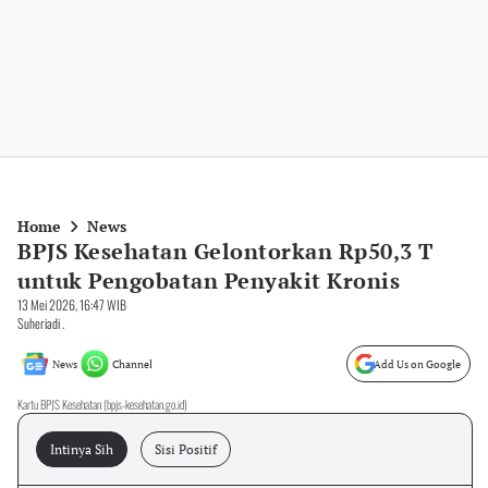
Home
News
BPJS Kesehatan Gelontorkan Rp50,3 T
untuk Pengobatan Penyakit Kronis
13 Mei 2026, 16:47 WIB
Suheriadi .
News
Channel
Add Us on Google
Kartu BPJS Kesehatan (bpjs-kesehatan.go.id)
Intinya Sih
Sisi Positif