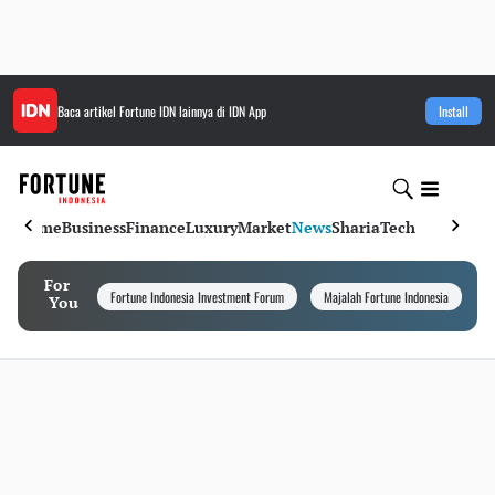
Baca artikel
Fortune IDN
lainnya di IDN App
Install
Home
Business
Finance
Luxury
Market
News
Sharia
Tech
For
Fortune Indonesia Investment Forum
Majalah Fortune Indonesia
I
You