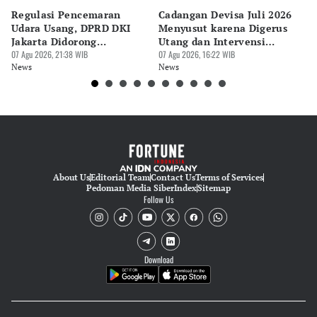
Regulasi Pencemaran
Cadangan Devisa Juli 2026
S
Udara Usang, DPRD DKI
Menyusut karena Digerus
B
Jakarta Didorong
Utang dan Intervensi
Ta
Prioritaskan Revisi Perda
07 Agu 2026, 21:38 WIB
Rupiah
07 Agu 2026, 16:22 WIB
P
07 
News
News
Ne
About Us
Editorial Team
Contact Us
Terms of Services
Pedoman Media Siber
Index
Sitemap
Follow Us
Download