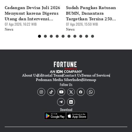
Cadangan Devisa Juli 2026
Sudah Pangkas Ratusan
Pe
Menyusut karena Digerus
BUMN, Danantara
P
Utang dan Intervensi
Targetkan Tersisa 250
P
Rupiah
07 Agu 2026, 16:22 WIB
Perusahaan
07 Agu 2026, 15:50 WIB
07 
News
News
Ne
About Us
Editorial Team
Contact Us
Terms of Services
Pedoman Media Siber
Index
Sitemap
Follow Us
Download