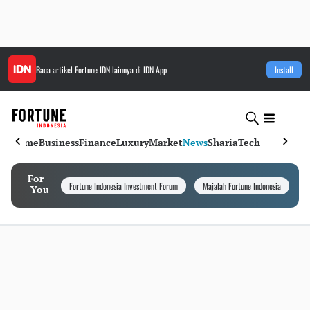
Baca artikel
Fortune IDN
lainnya di IDN App
Install
Home
Business
Finance
Luxury
Market
News
Sharia
Tech
For
Fortune Indonesia Investment Forum
Majalah Fortune Indonesia
I
You