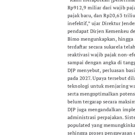
Rp912,9 miliar dari wajib paj
pajak baru, dan Rp20,63 trili
inefektif,” ujar Direktur Jen
pendapat Dirjen Kemenkeu de
Bimo mengunkapkan, hingga 1
terdaftar secara sukarela tel
reaktivasi wajib pajak non-ef
sampai dengan angka di tangg
DJP menyebut, perluasan basi
pada 2027. Upaya tersebut di
teknologi untuk menjaring wa
serta mengoptimalkan potensi
belum tergarap secara maksim
DJP juga mengandalkan impl
administrasi perpajakan. Siste
populated yang memungkinkan 
sehingga proses pengawasan d