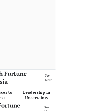
h Fortune
See
sia
More
aces to
Leadership in
est
Uncertainty
Fortune
See