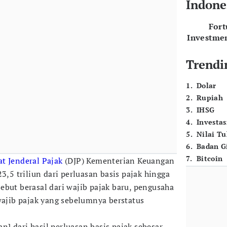
Indone
For
Investme
Trendi
1
.
Dolar
2
.
Rupiah
3
.
IHSG
4
.
Investas
5
.
Nilai T
6
.
Badan G
7
.
Bitcoin
at Jenderal Pajak
(DJP) Kementerian Keuangan
 triliun dari perluasan basis pajak hingga
ebut berasal dari wajib pajak baru, pengusaha
wajib pajak yang sebelumnya berstatus
] dari hasil perluasan basis pajak sebesar