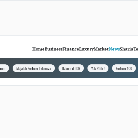
Home
Business
Finance
Luxury
Market
News
Sharia
T
orum
Majalah Fortune Indonesia
Iklanin di IDN
Yuk Pilih !
Fortune 100