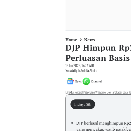
Home
News
DJP Himpun Rp2
Perluasan Basi
15 Jun 2026, 17:27 WIB
Yuswialdyth Ardelia Almira
News
Channel
Direktur Jenderal Pajak Bimo Wijayanto. Dok Tangkapan Layar 
Intinya Sih
DJP berhasil menghimpun Rp23,
yang mencakup wajib pajak baru