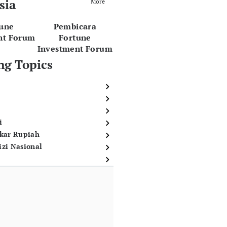
sia
More
tune
Pembicara
nt Forum
Fortune
Investment Forum
ng Topics
i
ukar Rupiah
izi Nasional