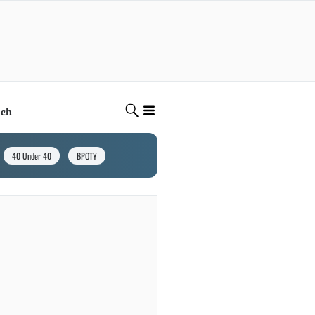
ech
40 Under 40
BPOTY