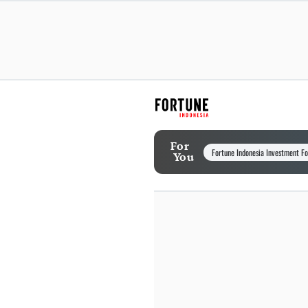
For
Fortune Indonesia Investment F
You