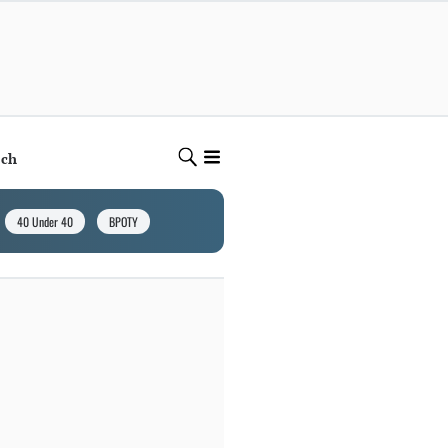
ech
40 Under 40
BPOTY