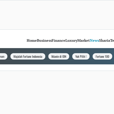
Home
Business
Finance
Luxury
Market
News
Sharia
T
orum
Majalah Fortune Indonesia
Iklanin di IDN
Yuk Pilih !
Fortune 100