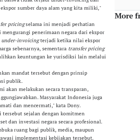
ekspor sumber daya alam yang kita miliki,"
More f
fer pricing
selama ini menjadi perhatian
i mengurangi penerimaan negara dari ekspor
,
under-invoicing
terjadi ketika nilai ekspor
 harga sebenarnya, sementara
transfer pricing
ihkan keuntungan ke yurisdiksi lain melalui
nkan mandat tersebut dengan prinsip
si publik.
mi akan melakukan secara transparan,
nggungjawabkan. Masyarakat Indonesia juga
amati dan mencermati," kata Dony.
 tersebut sejalan dengan komitmen
et dan investasi negara secara profesional.
buka ruang bagi publik, media, maupun
awasi implementasi kebijakan tersebut.