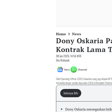
Home
News
Dony Oskaria P
Kontrak Lama T
08 Jun 2026, 14:56 WIB
Eko Wahyudi
News
Channel
Chief Operating Officer (COO) Danantara yang juga Kepala BP B
tata kelola ekspor sumber daya alam (SDA) di Kompleks Parle
Intinya Sih
Dony Oskaria menegaskan kebij