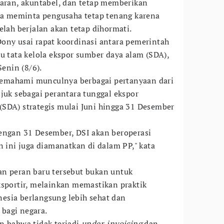
paran, akuntabel, dan tetap memberikan
 Ia meminta pengusaha tetap tenang karena
elah berjalan akan tetap dihormati.
ony usai rapat koordinasi antara pemerintah
u tata kelola ekspor sumber daya alam (SDA),
Senin (8/6).
emahami munculnya berbagai pertanyaan dari
juk sebagai perantara tunggal ekspor
SDA) strategis mulai Juni hingga 31 Desember
engan 31 Desember, DSI akan beroperasi
n ini juga diamanatkan di dalam PP," kata
an peran baru tersebut bukan untuk
ksportir, melainkan memastikan praktik
esia berlangsung lebih sehat dan
bagi negara.
n bahwa tidak terjadi
under-invoicing
dan