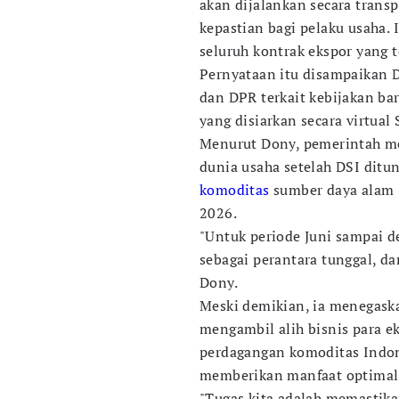
akan dijalankan secara trans
kepastian bagi pelaku usaha.
seluruh kontrak ekspor yang t
Pernyataan itu disampaikan D
dan DPR terkait kebijakan bar
yang disiarkan secara virtual 
Menurut Dony, pemerintah m
dunia usaha setelah DSI ditun
komoditas
sumber daya alam (
2026.
"Untuk periode Juni sampai d
sebagai perantara tunggal, da
Dony.
Meski demikian, ia menegask
mengambil alih bisnis para e
perdagangan komoditas Indon
memberikan manfaat optimal 
"Tugas kita adalah memastika