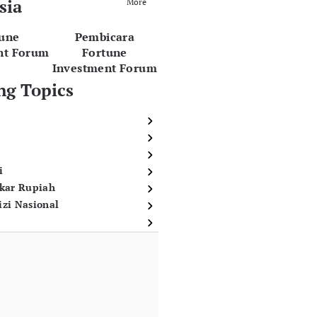
sia
More
tune
Pembicara
nt Forum
Fortune
Investment Forum
ng Topics
i
ukar Rupiah
izi Nasional