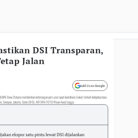
astikan DSI Transparan,
etap Jalan
Add Us on Google
UMN Dony Oskaria memberikan keterangan pers usai rapat koordinasi (rakor) terkait kebijakan baru
men, Senayan, Jakarta, Senin (8/6). ANTARA FOTO/Rivan Awal Lingga
akan ekspor satu pintu lewat DSI dijalankan