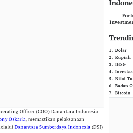
Indone
For
Investme
Trendi
1
.
Dolar
2
.
Rupiah
3
.
IHSG
4
.
Investas
5
.
Nilai T
6
.
Badan G
7
.
Bitcoin
perating Officer (COO) Danantara Indonesia
ony Oskaria
, memastikan pelaksanaan
melalui
Danantara Sumberdaya Indonesia
(DSI)