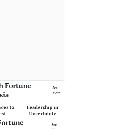
h Fortune
See
sia
More
aces to
Leadership in
est
Uncertainty
Fortune
See