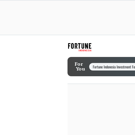
For
Fortune Indonesia Investment F
You