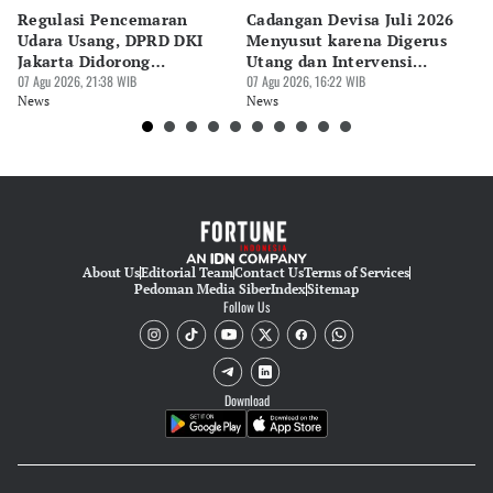
Regulasi Pencemaran
Cadangan Devisa Juli 2026
S
Editor
Udara Usang, DPRD DKI
Menyusut karena Digerus
B
Eko Wahyudi
Jakarta Didorong
Utang dan Intervensi
Ta
Prioritaskan Revisi Perda
07 Agu 2026, 21:38 WIB
Rupiah
07 Agu 2026, 16:22 WIB
P
07 
News
News
Ne
About Us
Editorial Team
Contact Us
Terms of Services
Pedoman Media Siber
Index
Sitemap
Follow Us
Download