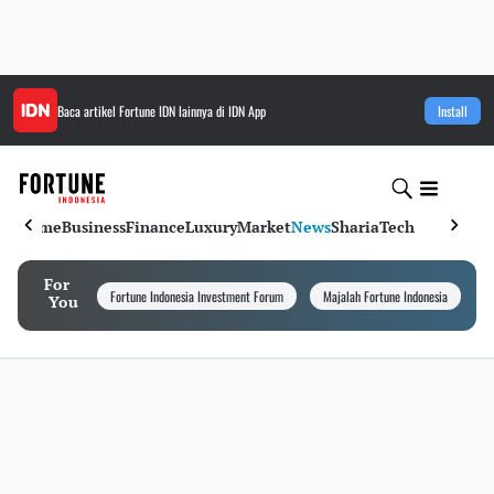
Baca artikel
Fortune IDN
lainnya di IDN App
Install
Home
Business
Finance
Luxury
Market
News
Sharia
Tech
For
Fortune Indonesia Investment Forum
Majalah Fortune Indonesia
I
You