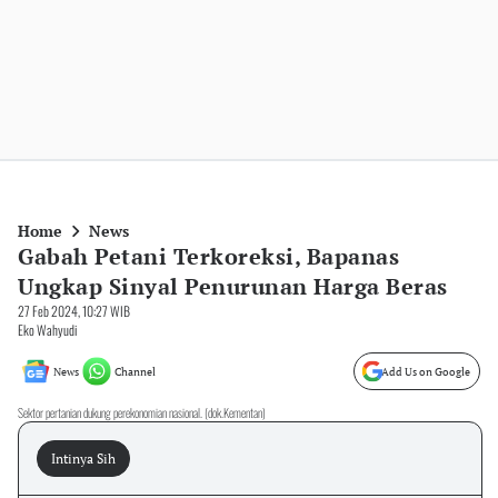
Home
News
Gabah Petani Terkoreksi, Bapanas
Ungkap Sinyal Penurunan Harga Beras
27 Feb 2024, 10:27 WIB
Eko Wahyudi
News
Channel
Add Us on Google
Sektor pertanian dukung perekonomian nasional. (dok.Kementan)
Intinya Sih