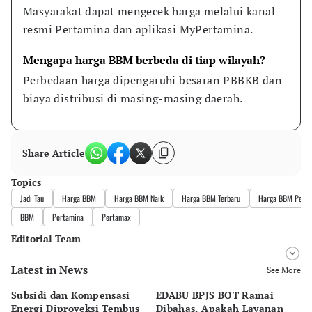
Masyarakat dapat mengecek harga melalui kanal 
resmi Pertamina dan aplikasi MyPertamina.
Mengapa harga BBM berbeda di tiap wilayah?
Perbedaan harga dipengaruhi besaran PBBKB dan 
biaya distribusi di masing-masing daerah.
Share Article
Topics
Jadi Tau
Harga BBM
Harga BBM Naik
Harga BBM Terbaru
Harga BBM Pert
BBM
Pertamina
Pertamax
Editorial Team
Latest in News
Editor
See More
Ana Widiawati
Subsidi dan Kompensasi
EDABU BPJS BOT Ramai
To
Editor
Energi Diproyeksi Tembus
Dibahas, Apakah Layanan
Di