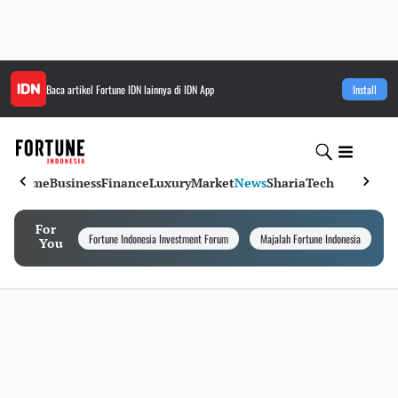
Baca artikel
Fortune IDN
lainnya di IDN App
Install
Home
Business
Finance
Luxury
Market
News
Sharia
Tech
For
Fortune Indonesia Investment Forum
Majalah Fortune Indonesia
I
You