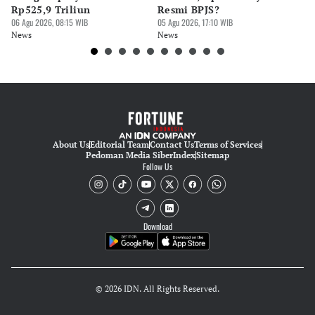
Tubagus Imam Satrio
Rp525,9 Triliun
Resmi BPJS?
Ga
06 Agu 2026, 08:15 WIB
05 Agu 2026, 17:10 WIB
05 
News
News
Ne
About Us
Editorial Team
Contact Us
Terms of Services
Pedoman Media Siber
Index
Sitemap
Follow Us
Download
© 2026 IDN. All Rights Reserved.