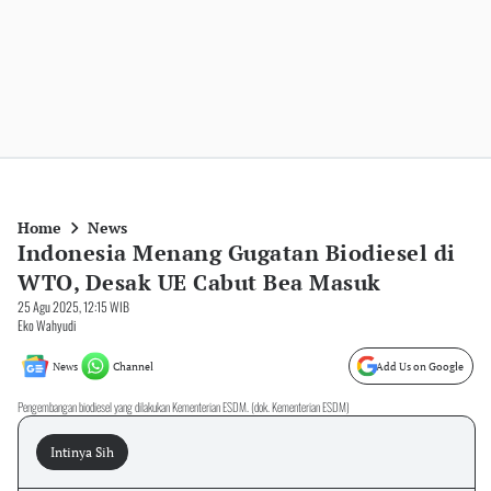
Home
News
Indonesia Menang Gugatan Biodiesel di
WTO, Desak UE Cabut Bea Masuk
25 Agu 2025, 12:15 WIB
Eko Wahyudi
News
Channel
Add Us on Google
Pengembangan biodiesel yang dilakukan Kementerian ESDM. (dok. Kementerian ESDM)
Intinya Sih