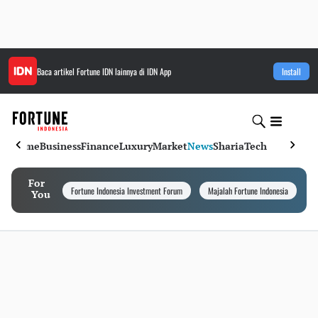
Baca artikel
Fortune IDN
lainnya di IDN App
Install
Home
Business
Finance
Luxury
Market
News
Sharia
Tech
For
Fortune Indonesia Investment Forum
Majalah Fortune Indonesia
I
You