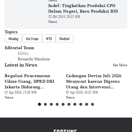
News
Indef: Tingkatkan Produksi CPO
Dalam Negeri, Baru Produksi B50
23 Okt 2024, 20:31 WIB
News
Topics
Mendag
Uni Eropa
WTO
Biodisel
Editorial Team
Editor
Bonardo Maulana
Latest in News
See More
Regulasi Pencemaran
Cadangan Devisa Juli 2026
S
Udara Usang, DPRD DKI
Menyusut karena Digerus
B
Jakarta Didorong
Utang dan Intervensi
Ta
Prioritaskan Revisi Perda
07 Agu 2026, 21:38 WIB
Rupiah
07 Agu 2026, 16:22 WIB
P
07 
News
News
Ne