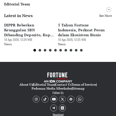
Editorial Team
Latest in News
Editor
See More
Bayu Satito
DJPPR Beberkan
5 Tahun Fortune
Ka
Editor
Keunggulan SBN
Indonesia, Perkuat Peran
Ex
Ekarina .
Dibanding Deposito, Kupon
dalam Ekosistem Bisnis
T
7% Pajak 10%
10 Agu 2026, 12:29 WIB
10 Agu 2026, 12:25 WIB
10 
News
News
Ne
About Us
Editorial Team
Contact Us
Terms of Services
Pedoman Media Siber
Index
Sitemap
Follow Us
Download