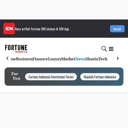
Baca artikel
Fortune IDN
lainnya di IDN App
Install
Home
Business
Finance
Luxury
Market
News
Sharia
Tech
For
Fortune Indonesia Investment Forum
Majalah Fortune Indonesia
I
You