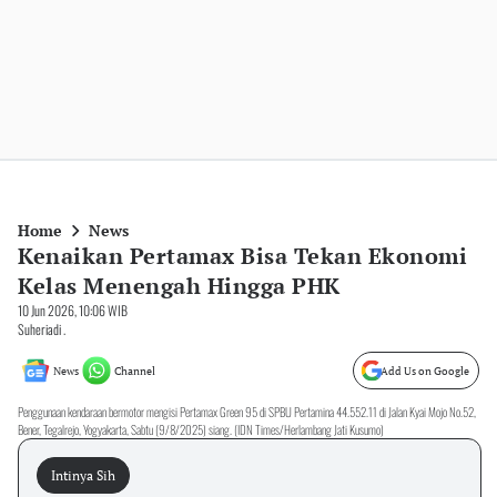
Home
News
Kenaikan Pertamax Bisa Tekan Ekonomi
Kelas Menengah Hingga PHK
10 Jun 2026, 10:06 WIB
Suheriadi .
News
Channel
Add Us on Google
Penggunaan kendaraan bermotor mengisi Pertamax Green 95 di SPBU Pertamina 44.552.11 di Jalan Kyai Mojo No.52,
Bener, Tegalrejo, Yogyakarta, Sabtu (9/8/2025) siang. (IDN Times/Herlambang Jati Kusumo)
Intinya Sih