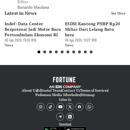
Editor
Bonardo Maulana
Latest in News
See More
Indef: Data Center
ESDM Kantong PNBP Rp20
Ek
Berpotensi Jadi Motor Baru
Miliar Dari Lelang Batu
Tu
Pertumbuhan Ekonomi RI
bara
P
06 Agu 2026, 19:30 WIB
06 Agu 2026, 19:22 WIB
06 
News
News
Ne
About Us
Editorial Team
Contact Us
Terms of Services
Pedoman Media Siber
Index
Sitemap
Follow Us
Download