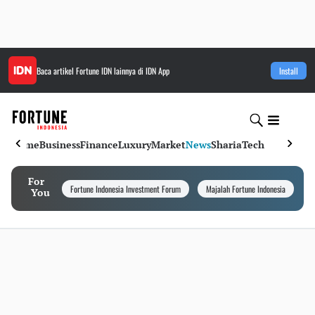
Baca artikel
Fortune IDN
lainnya di IDN App
Install
Home
Business
Finance
Luxury
Market
News
Sharia
Tech
For
Fortune Indonesia Investment Forum
Majalah Fortune Indonesia
I
You